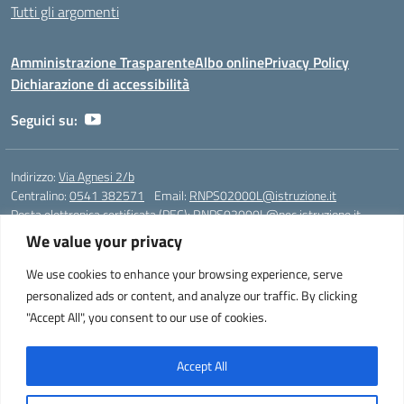
Tutti gli argomenti
Amministrazione Trasparente
Albo online
Privacy Policy
Dichiarazione di accessibilità
Seguici su:
Indirizzo:
Via Agnesi 2/b
Centralino:
0541 382571
Email:
RNPS02000L@istruzione.it
Posta elettronica certificata (PEC):
RNPS02000L@pec.istruzione.it
We value your privacy
Codice fiscale: 82009530401
Codice meccanografico:
RNPS02000L
We use cookies to enhance your browsing experience, serve
personalized ads or content, and analyze our traffic. By clicking
Liceo Scientifico e Musicale "A. Einstein" - Via Agnesi 2/b - 47923 Rimini
"Accept All", you consent to our use of cookies.
- Tel. +39 0541 382571 – Fax +39 0541 381636 E-mail:
RNPS02000L@istruzione.it - segreteria@liceoeinstein.it -
PEC: RNPS02000L@pec.istruzione.it - Cod.Mecc. RNPS02000L -
Accept All
Cod.Fisc. 82009530401