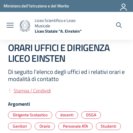
Vai ai contenuti
Vai al menu di navigazione
Vai al footer
Ministero dell'Istruzione e del Merito
Liceo Scientifico e Liceo
Musicale
Liceo Statale "A. Einstein"
— Visita la pagina iniziale della scuola
ORARI UFFICI E DIRIGENZA
LICEO EINSTEN
Di seguito l'elenco degli uffici ed i relativi orari e
modalità di contatto
Stampa / Condividi
Argomenti
Dirigente Scolastico
docenti
DSGA
Genitori
Orario
Personale ATA
Studenti