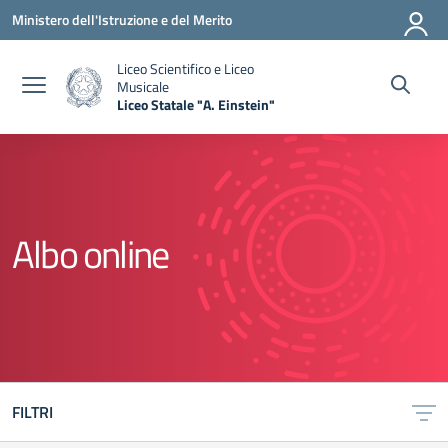
Vai ai contenuti
Vai al menu di navigazione
Vai al footer
Ministero dell'Istruzione e del Merito
Liceo Scientifico e Liceo
Musicale
Liceo Statale "A. Einstein"
— Visita la pagina iniziale della scuola
Albo online
FILTRI