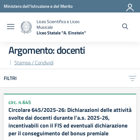
Vai ai contenuti
Vai al menu di navigazione
Vai al footer
Ministero dell'Istruzione e del Merito
Liceo Scientifico e Liceo
Musicale
Liceo Statale "A. Einstein"
— Visita la pagina iniziale della scuola
Argomento: docenti
Stampa / Condividi
FILTRI
circ. n.645
Circolare 645/2025-26: Dichiarazioni delle attività
svolte dai docenti durante l’a.s. 2025-26,
incentivabili con il FIS ed eventuali dichiarazione
per il conseguimento del bonus premiale