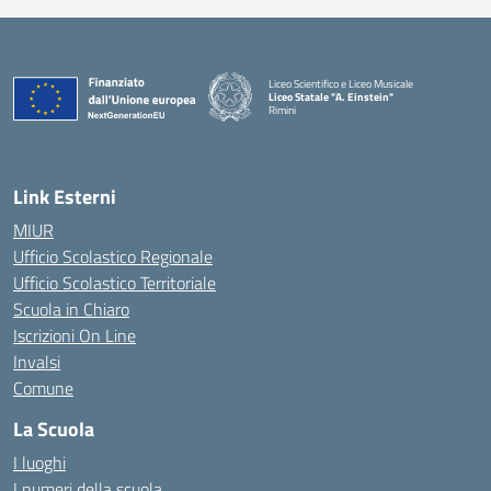
Liceo Scientifico e Liceo Musicale
Liceo Statale "A. Einstein"
Rimini
— Visita la pagina iniziale della scuola
Link Esterni
MIUR
Ufficio Scolastico Regionale
Ufficio Scolastico Territoriale
Scuola in Chiaro
Iscrizioni On Line
Invalsi
Comune
La Scuola
I luoghi
I numeri della scuola