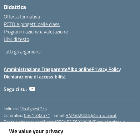
Didattica
Offerta formativa
PCTO e progetti delle classi
Programmazione e valutazione
Libri di testo
Tutti gli argomenti
Amministrazione Trasparente
Albo online
Privacy Policy
Dichiarazione di accessibilità
Seguici su:
Indirizzo:
Via Agnesi 2/b
Centralino:
0541 382571
Email:
RNPS02000L@istruzione.it
Posta elettronica certificata (PEC):
RNPS02000L@pec.istruzione.it
We value your privacy
Codice fiscale: 82009530401
Codice meccanografico:
RNPS02000L