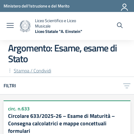
Vai ai contenuti
Vai al menu di navigazione
Vai al footer
Ministero dell'Istruzione e del Merito
Liceo Scientifico e Liceo
Musicale
Liceo Statale "A. Einstein"
— Visita la pagina iniziale della scuola
Argomento: Esame, esame di
Stato
Stampa / Condividi
FILTRI
circ. n.633
Circolare 633/2025-26 – Esame di Maturità –
Consegna calcolatrici e mappe concettuali
formulari