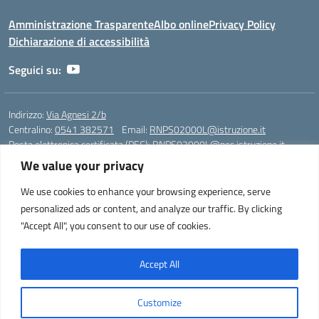
Amministrazione Trasparente
Albo online
Privacy Policy
Dichiarazione di accessibilità
Seguici su:
Indirizzo:
Via Agnesi 2/b
Centralino:
0541 382571
Email:
RNPS02000L@istruzione.it
Posta elettronica certificata (PEC):
RNPS02000L@pec.istruzione.it
We value your privacy
Codice fiscale: 82009530401
Codice meccanografico:
RNPS02000L
We use cookies to enhance your browsing experience, serve
personalized ads or content, and analyze our traffic. By clicking
Liceo Scientifico e Musicale "A. Einstein" - Via Agnesi 2/b - 47923 Rimini
"Accept All", you consent to our use of cookies.
- Tel. +39 0541 382571 – Fax +39 0541 381636 E-mail:
RNPS02000L@istruzione.it - segreteria@liceoeinstein.it -
PEC: RNPS02000L@pec.istruzione.it - Cod.Mecc. RNPS02000L -
Accept All
Cod.Fisc. 82009530401
Customize
Idea e progetto di Designers Italia