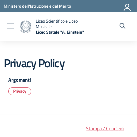
Vai ai contenuti
Vai al menu di navigazione
Vai al footer
Ministero dell'Istruzione e del Merito
Liceo Scientifico e Liceo
Musicale
Liceo Statale "A. Einstein"
— Visita la pagina iniziale della scuola
Privacy Policy
Argomenti
Privacy
Stampa / Condividi