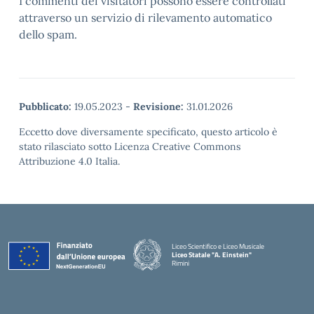
I commenti dei visitatori possono essere controllati
attraverso un servizio di rilevamento automatico
dello spam.
Pubblicato:
19.05.2023
-
Revisione:
31.01.2026
Eccetto dove diversamente specificato, questo articolo è
stato rilasciato sotto Licenza Creative Commons
Attribuzione 4.0 Italia.
Liceo Scientifico e Liceo Musicale
Liceo Statale "A. Einstein"
Rimini
— Visita la pagina iniziale della scuola