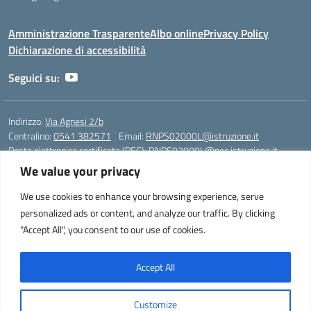
Amministrazione Trasparente
Albo online
Privacy Policy
Dichiarazione di accessibilità
Seguici su:
Indirizzo:
Via Agnesi 2/b
Centralino:
0541 382571
Email:
RNPS02000L@istruzione.it
Posta elettronica certificata (PEC):
RNPS02000L@pec.istruzione.it
We value your privacy
Codice fiscale: 82009530401
Codice meccanografico:
RNPS02000L
We use cookies to enhance your browsing experience, serve
personalized ads or content, and analyze our traffic. By clicking
Liceo Scientifico e Musicale "A. Einstein" - Via Agnesi 2/b - 47923 Rimini
"Accept All", you consent to our use of cookies.
- Tel. +39 0541 382571 – Fax +39 0541 381636 E-mail:
RNPS02000L@istruzione.it - segreteria@liceoeinstein.it -
PEC: RNPS02000L@pec.istruzione.it - Cod.Mecc. RNPS02000L -
Accept All
Cod.Fisc. 82009530401
Customize