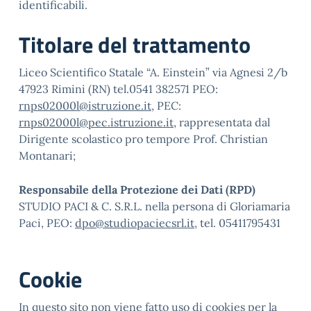
identificabili.
Titolare del trattamento
Liceo Scientifico Statale “A. Einstein” via Agnesi 2/b
47923 Rimini (RN) tel.0541 382571 PEO:
rnps02000l@istruzione.it
, PEC:
rnps02000l@pec.istruzione.it
, rappresentata dal
Dirigente scolastico pro tempore Prof. Christian
Montanari;
Responsabile della Protezione dei Dati (RPD)
STUDIO PACI & C. S.R.L. nella persona di Gloriamaria
Paci, PEO:
dpo@studiopaciecsrl.it
, tel. 05411795431
Cookie
In questo sito non viene fatto uso di cookies per la