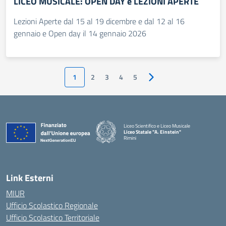
LICEO MUSICALE: OPEN DAY e LEZIONI APERTE
Lezioni Aperte dal 15 al 19 dicembre e dal 12 al 16
gennaio e Open day il 14 gennaio 2026
1
2
3
4
5
Pagina successiva
Liceo Scientifico e Liceo Musicale
Liceo Statale "A. Einstein"
Rimini
— Visita la pagina iniziale della scuola
Link Esterni
MIUR
Ufficio Scolastico Regionale
Ufficio Scolastico Territoriale