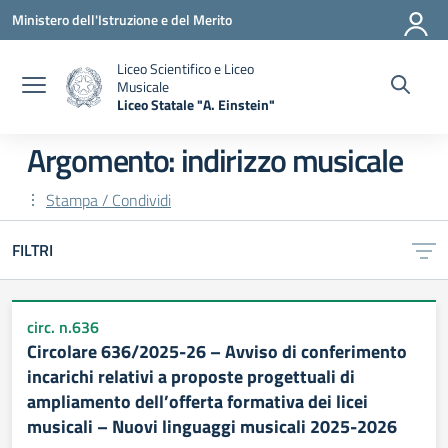
Vai ai contenuti
Vai al menu di navigazione
Vai al footer
Ministero dell'Istruzione e del Merito
Liceo Scientifico e Liceo
Musicale
Liceo Statale "A. Einstein"
— Visita la pagina iniziale della scuola
Argomento: indirizzo musicale
Stampa / Condividi
FILTRI
circ. n.636
Circolare 636/2025-26 – Avviso di conferimento
incarichi relativi a proposte progettuali di
ampliamento dell’offerta formativa dei licei
musicali – Nuovi linguaggi musicali 2025-2026