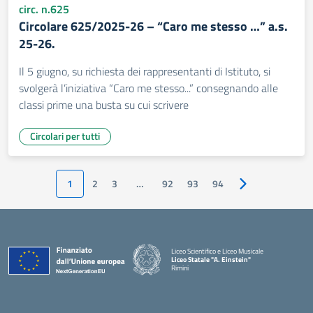
circ. n.625
Circolare 625/2025-26 – “Caro me stesso …” a.s.
25-26.
Il 5 giugno, su richiesta dei rappresentanti di Istituto, si
svolgerà l’iniziativa “Caro me stesso...” consegnando alle
classi prime una busta su cui scrivere
Circolari per tutti
1
2
3
…
92
93
94
Pagina successiv
Liceo Scientifico e Liceo Musicale
Liceo Statale "A. Einstein"
Rimini
— Visita la pagina iniziale della scuola