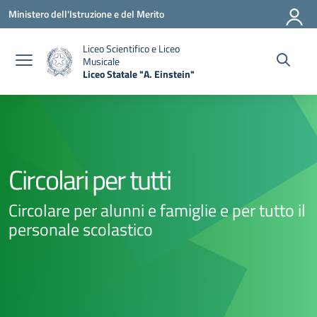
Vai ai contenuti
Vai al menu di navigazione
Vai al footer
Ministero dell'Istruzione e del Merito
Liceo Scientifico e Liceo
Musicale
Liceo Statale "A. Einstein"
— Visita la pagina iniziale della scuola
Circolari per tutti
Circolare per alunni e famiglie e per tutto il
personale scolastico