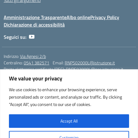
Tutti gli argomenti
Amministrazione Trasparente
Albo online
Privacy Policy
Dichiarazione di accessibilità
Seguici su:
Indirizzo:
Via Agnesi 2/b
Centralino:
0541 382571
Email:
RNPS02000L@istruzione.it
Posta elettronica certificata (PEC):
RNPS02000L@pec.istruzione.it
We value your privacy
Codice fiscale: 82009530401
Codice meccanografico:
RNPS02000L
We use cookies to enhance your browsing experience, serve
personalized ads or content, and analyze our traffic. By clicking
Liceo Scientifico e Musicale "A. Einstein" - Via Agnesi 2/b - 47923 Rimini
"Accept All", you consent to our use of cookies.
- Tel. +39 0541 382571 – Fax +39 0541 381636 E-mail:
RNPS02000L@istruzione.it - segreteria@liceoeinstein.it -
PEC: RNPS02000L@pec.istruzione.it - Cod.Mecc. RNPS02000L -
Accept All
Cod.Fisc. 82009530401
Customize