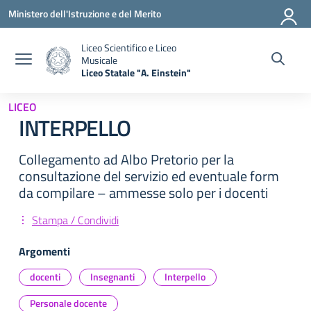
Vai ai contenuti
Vai al menu di navigazione
Vai al footer
Ministero dell'Istruzione e del Merito
Liceo Scientifico e Liceo
Musicale
Liceo Statale "A. Einstein"
— Visita la pagina iniziale della scuola
LICEO
INTERPELLO
Collegamento ad Albo Pretorio per la
consultazione del servizio ed eventuale form
da compilare – ammesse solo per i docenti
Stampa / Condividi
Argomenti
docenti
Insegnanti
Interpello
Personale docente