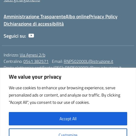
Amministrazione Trasparente
Albo online
Privacy Policy
Dichiarazione di accessibilità
Seguici su:
Indirizzo:
Via Agnesi 2/b
Centralino:
0541 382571
Email:
RNPS02000L@istruzione.it
Posta elettronica certificata (PEC):
RNPS02000L@pec.istruzione.it
We value your privacy
Codice fiscale: 82009530401
Codice meccanografico:
RNPS02000L
We use cookies to enhance your browsing experience, serve
personalized ads or content, and analyze our traffic. By clicking
Liceo Scientifico e Musicale "A. Einstein" - Via Agnesi 2/b - 47923 Rimini
"Accept All", you consent to our use of cookies.
- Tel. +39 0541 382571 – Fax +39 0541 381636 E-mail:
RNPS02000L@istruzione.it - segreteria@liceoeinstein.it -
PEC: RNPS02000L@pec.istruzione.it - Cod.Mecc. RNPS02000L -
Accept All
Cod.Fisc. 82009530401
Customize