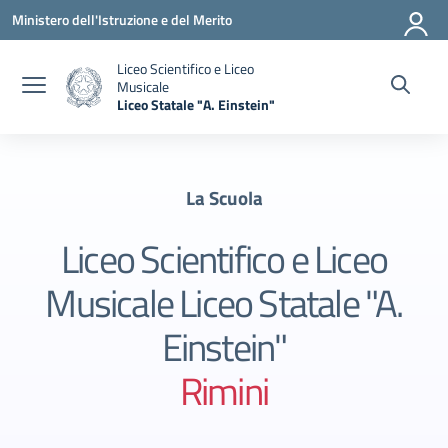
Vai ai contenuti
Vai al menu di navigazione
Vai al footer
Ministero dell'Istruzione e del Merito
Liceo Scientifico e Liceo
Musicale
Liceo Statale "A. Einstein"
— Visita la pagina iniziale della scuola
La Scuola
Liceo Scientifico e Liceo
Musicale Liceo Statale "A.
Einstein"
Rimini