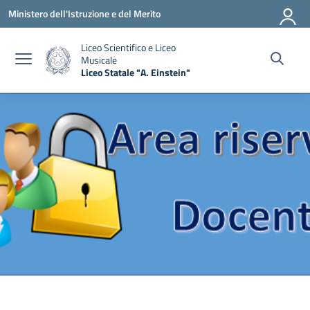
Vai ai contenuti
Vai al menu di navigazione
Vai al footer
Ministero dell'Istruzione e del Merito
Liceo Scientifico e Liceo
Musicale
Liceo Statale "A. Einstein"
— Visita la pagina iniziale della scuola