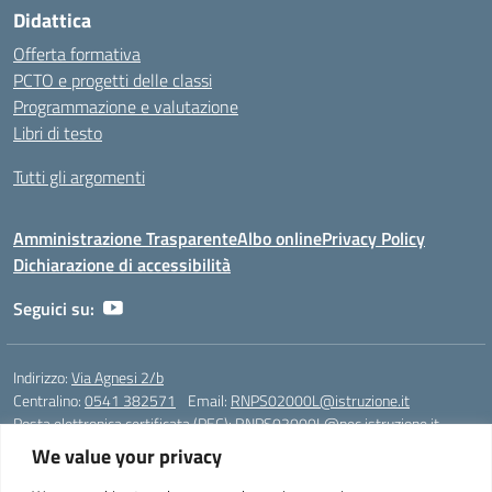
Didattica
Offerta formativa
PCTO e progetti delle classi
Programmazione e valutazione
Libri di testo
Tutti gli argomenti
Amministrazione Trasparente
Albo online
Privacy Policy
Dichiarazione di accessibilità
Seguici su:
Indirizzo:
Via Agnesi 2/b
Centralino:
0541 382571
Email:
RNPS02000L@istruzione.it
Posta elettronica certificata (PEC):
RNPS02000L@pec.istruzione.it
We value your privacy
Codice fiscale: 82009530401
Codice meccanografico:
RNPS02000L