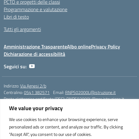
PCTO e progetti delle classi
Programmazione e valutazione
Libri di testo
Tutti gli argomenti
Amministrazione Trasparente
Albo online
Privacy Policy
Dichiarazione di accessibilità
Seguici su:
Indirizzo:
Via Agnesi 2/b
Centralino:
0541 382571
Email:
RNPS02000L@istruzione.it
Posta elettronica certificata (PEC):
RNPS02000L@pec.istruzione.it
We value your privacy
Codice fiscale: 82009530401
Codice meccanografico:
RNPS02000L
We use cookies to enhance your browsing experience, serve
personalized ads or content, and analyze our traffic. By clicking
Liceo Scientifico e Musicale "A. Einstein" - Via Agnesi 2/b - 47923 Rimini
"Accept All", you consent to our use of cookies.
- Tel. +39 0541 382571 – Fax +39 0541 381636 E-mail: