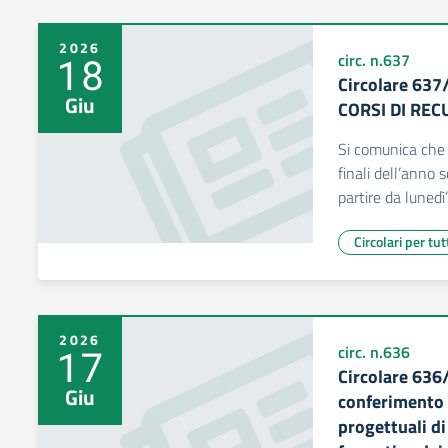
2026
18
circ. n.637
Circolare 63
Giu
CORSI DI REC
Si comunica che i
finali dell’anno
partire da lunedì
Circolari per tut
2026
17
circ. n.636
Circolare 636
Giu
conferimento i
progettuali d