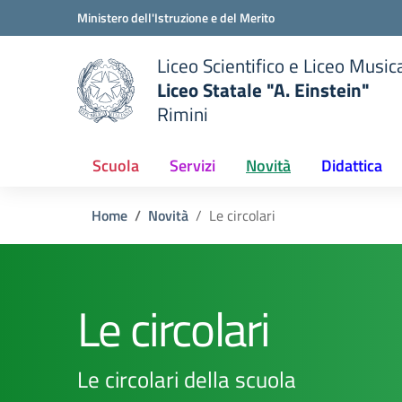
Vai ai contenuti
Vai al menu di navigazione
Vai al footer
Ministero dell'Istruzione e del Merito
Liceo Scientifico e Liceo Music
Liceo Statale "A. Einstein"
Rimini
 della scuola
— Visita la pagina iniziale del
Scuola
Servizi
Novità
Didattica
Home
Novità
Le circolari
Le circolari
Le circolari della scuola