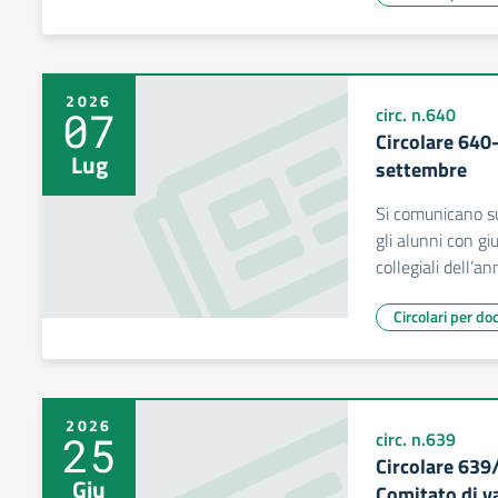
2026
07
circ. n.640
Circolare 640
Lug
settembre
Si comunicano sul
gli alunni con gi
collegiali dell’
Circolari per do
2026
25
circ. n.639
Circolare 639
Giu
Comitato di v