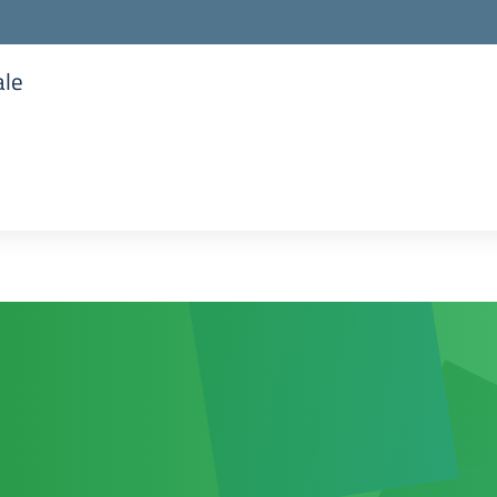
ale
la scuola