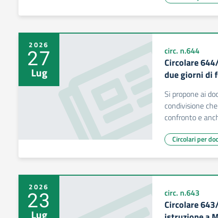
2026
27
circ. n.644
Circolare 644
Lug
due giorni di
Si propone ai do
condivisione ch
confronto e anch
Circolari per do
2026
23
circ. n.643
Circolare 643
Lug
istruzione a