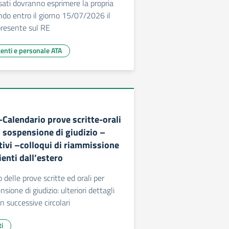
ssati dovranno esprimere la propria
do entro il giorno 15/07/2026 il
resente sul RE
centi e personale ATA
-Calendario prove scritte-orali
n sospensione di giudizio –
tivi –colloqui di riammissione
enti dall’estero
o delle prove scritte ed orali per
sione di giudizio: ulteriori dettagli
in successive circolari
ti