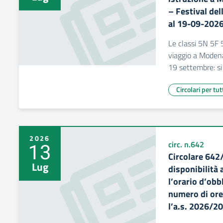
– Festival del
al 19-09-2026
Le classi 5N 5F
viaggio a Modena 
19 settembre: si 
Circolari per tut
2026
13
circ. n.642
Circolare 642
Lug
disponibilità 
l’orario d’obb
numero di ore 
l’a.s. 2026/2