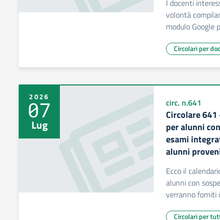
I docenti intere
volontà compilan
modulo Google p
Circolari per do
2026
07
circ. n.641
Circolare 641 
Lug
per alunni co
esami integra
alunni proveni
Ecco il calendari
alunni con sospen
verranno forniti 
Circolari per tut