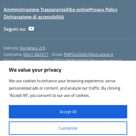
Amministrazione Trasparente
Albo online
Privacy Policy
Dichiarazione di accessibilità
Seguici su:
Indirizzo:
Via Agnesi 2/b
Centralino:
0541 382571
Email:
RNPS02000L@istruzione.it
Posta elettronica certificata (PEC):
RNPS02000L@pec.istruzione.it
We value your privacy
Codice fiscale: 82009530401
Codice meccanografico:
RNPS02000L
We use cookies to enhance your browsing experience, serve
personalized ads or content, and analyze our traffic. By clicking
Liceo Scientifico e Musicale "A. Einstein" - Via Agnesi 2/b - 47923 Rimini
"Accept All", you consent to our use of cookies.
- Tel. +39 0541 382571 – Fax +39 0541 381636 E-mail:
RNPS02000L@istruzione.it - segreteria@liceoeinstein.it -
PEC: RNPS02000L@pec.istruzione.it - Cod.Mecc. RNPS02000L -
Accept All
Cod.Fisc. 82009530401
Customize
Idea e progetto di Designers Italia