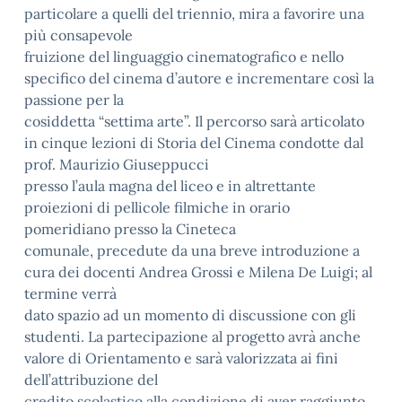
particolare a quelli del triennio
, mira a favorire una
più
consapevol
e
fruizione del linguaggio cinematografico e nello
specifico del cinema d’autore e
incrementare così la
passione per la
cosiddetta “settima arte”.
Il percorso sarà articolato
in
cinque lezioni di Storia del Cinema condotte dal
prof. Maurizio
Giuseppucci
p
resso l’aula magna del liceo e in altrettante
proiezioni di pellicole filmiche in orario
pomeridiano presso la Cineteca
comunale, precedute da una breve introduzione a
cura dei docenti
Andrea Grossi e Milena De Luigi; al
termine verrà
dato spazio ad un mom
ento di discussione con
gli
studenti.
La partecipazione al progetto avrà anche
valore di Orientamento e sarà valorizzata ai fini
dell’attribuzione del
credito scolastico alla condizione di aver raggiunto