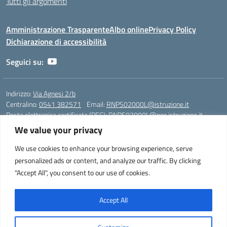
Tutti gli argomenti
Amministrazione Trasparente
Albo online
Privacy Policy
Dichiarazione di accessibilità
Seguici su:
Indirizzo:
Via Agnesi 2/b
Centralino:
0541 382571
Email:
RNPS02000L@istruzione.it
Posta elettronica certificata (PEC):
RNPS02000L@pec.istruzione.it
We value your privacy
Codice fiscale: 82009530401
Codice meccanografico:
RNPS02000L
We use cookies to enhance your browsing experience, serve
personalized ads or content, and analyze our traffic. By clicking
Liceo Scientifico e Musicale "A. Einstein" - Via Agnesi 2/b - 47923 Rimini
"Accept All", you consent to our use of cookies.
- Tel. +39 0541 382571 – Fax +39 0541 381636 E-mail:
RNPS02000L@istruzione.it - segreteria@liceoeinstein.it -
PEC: RNPS02000L@pec.istruzione.it - Cod.Mecc. RNPS02000L -
Accept All
Cod.Fisc. 82009530401