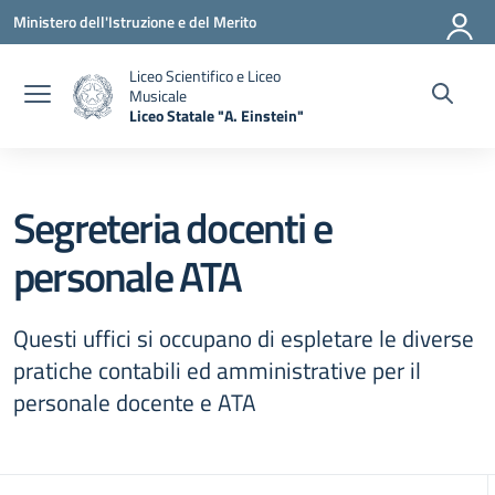
Vai ai contenuti
Vai al menu di navigazione
Vai al footer
Ministero dell'Istruzione e del Merito
Liceo Scientifico e Liceo
Musicale
Liceo Statale "A. Einstein"
— Visita la pagina iniziale della scuola
Segreteria docenti e
personale ATA
Questi uffici si occupano di espletare le diverse
pratiche contabili ed amministrative per il
personale docente e ATA