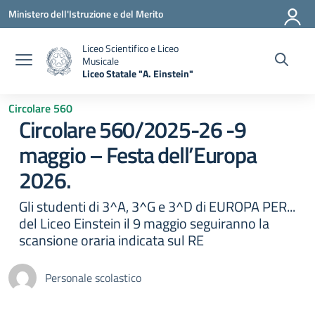
Vai ai contenuti
Vai al menu di navigazione
Vai al footer
Ministero dell'Istruzione e del Merito
Liceo Scientifico e Liceo
Musicale
Liceo Statale "A. Einstein"
— Visita la pagina iniziale della scuola
Circolare 560
Circolare 560/2025-26 -9
maggio – Festa dell’Europa
2026.
Gli studenti di 3^A, 3^G e 3^D di EUROPA PER...
del Liceo Einstein il 9 maggio seguiranno la
scansione oraria indicata sul RE
Personale scolastico