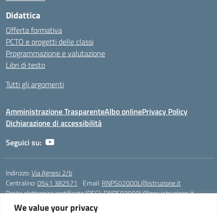
Didattica
Offerta formativa
PCTO e progetti delle classi
Programmazione e valutazione
Libri di testo
Tutti gli argomenti
Amministrazione Trasparente
Albo online
Privacy Policy
Dichiarazione di accessibilità
Seguici su:
Indirizzo:
Via Agnesi 2/b
Centralino:
0541 382571
Email:
RNPS02000L@istruzione.it
Posta elettronica certificata (PEC):
RNPS02000L@pec.istruzione.it
We value your privacy
Codice fiscale: 82009530401