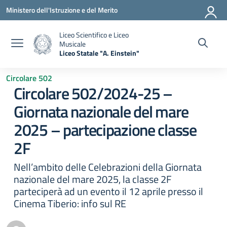
Vai ai contenuti
Vai al menu di navigazione
Vai al footer
Ministero dell'Istruzione e del Merito
Liceo Scientifico e Liceo
Musicale
Liceo Statale "A. Einstein"
— Visita la pagina iniziale della scuola
Circolare 502
Circolare 502/2024-25 –
Giornata nazionale del mare
2025 – partecipazione classe
2F
Nell’ambito delle Celebrazioni della Giornata
nazionale del mare 2025, la classe 2F
parteciperà ad un evento il 12 aprile presso il
Cinema Tiberio: info sul RE