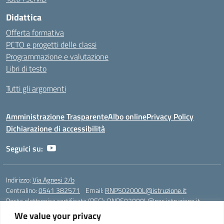
Didattica
Offerta formativa
PCTO e progetti delle classi
Programmazione e valutazione
Libri di testo
Tutti gli argomenti
Amministrazione Trasparente
Albo online
Privacy Policy
Dichiarazione di accessibilità
Seguici su:
Indirizzo:
Via Agnesi 2/b
Centralino:
0541 382571
Email:
RNPS02000L@istruzione.it
Posta elettronica certificata (PEC):
RNPS02000L@pec.istruzione.it
We value your privacy
Codice fiscale: 82009530401