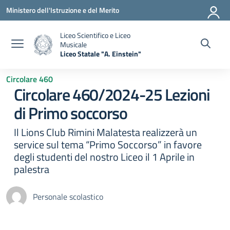
Vai ai contenuti
Vai al menu di navigazione
Vai al footer
Ministero dell'Istruzione e del Merito
Liceo Scientifico e Liceo
Musicale
Liceo Statale "A. Einstein"
— Visita la pagina iniziale della scuola
Circolare 460
Circolare 460/2024-25 Lezioni
di Primo soccorso
Il Lions Club Rimini Malatesta realizzerà un
service sul tema “Primo Soccorso” in favore
degli studenti del nostro Liceo il 1 Aprile in
palestra
Personale scolastico