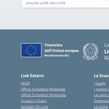
presente sul RE entro il 9/8
Li
Li
R
— 
Link Esterni
La Scuo
MIUR
I luoghi
Ufficio Scolastico Regionale
I numeri 
Ufficio Scolastico Territoriale
Le carte 
Scuola in Chiaro
Organizz
Iscrizioni On Line
La storia