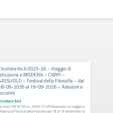
Circolare 643/2025-26 – Viaggio di
Circola
istruzione a MODENA – CARPI –
disponib
SASSUOLO – Festival della Filosofia – dal
l’orario
18-09-2026 al 19-09-2026 – Adesioni e
numero d
acconto
l’a.s. 
Circolare 643
Circolare
e classi 5N 5F 5P a.s. 2026-27 effettueranno un viaggio a
I docenti i
odena al Festival della Filosofia dal 18 al 19 settembre: si
compilando