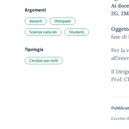
Ai doce
Argomenti
2G, 2M 
docenti
Olimpiadi
Oggett
Scienze naturali
Studenti
fase di 
Tipologia
Per la 
all’int
Circolari per tutti
Il Diri
Prof. C
Pubblicat
Eccetto d