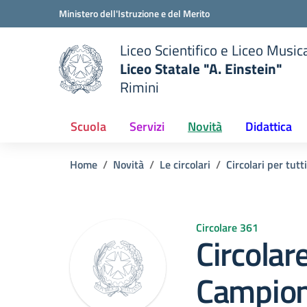
Vai ai contenuti
Vai al menu di navigazione
Vai al footer
Ministero dell'Istruzione e del Merito
Liceo Scientifico e Liceo Music
Liceo Statale "A. Einstein"
Rimini
 della scuola
— Visita la pagina iniziale del
Scuola
Servizi
Novità
Didattica
Home
Novità
Le circolari
Circolari per tutti
Circolare 361
Circolar
Campion