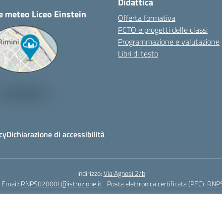
Didattica
e meteo Liceo Einstein
Offerta formativa
PCTO e progetti delle classi
Programmazione e valutazione
Libri di testo
cy
Dichiarazione di accessibilità
Indirizzo:
Via Agnesi 2/b
Email:
RNPS02000L@istruzione.it
Posta elettronica certificata (PEC):
RNPS
Codice fiscale: 82009530401
Codice meccanografico:
RNPS02000L