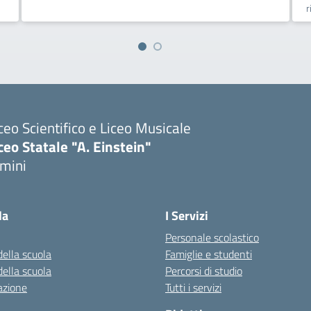
r
ceo Scientifico e Liceo Musicale
ceo Statale "A. Einstein"
imini
Visita la pagina iniziale della scuola
la
I Servizi
Personale scolastico
della scuola
Famiglie e studenti
della scuola
Percorsi di studio
azione
Tutti i servizi