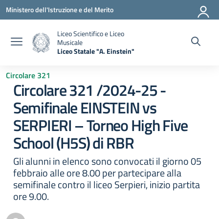
Vai ai contenuti
Vai al menu di navigazione
Vai al footer
Ministero dell'Istruzione e del Merito
Liceo Scientifico e Liceo
Musicale
Liceo Statale "A. Einstein"
— Visita la pagina iniziale della scuola
Circolare 321
Circolare 321 /2024-25 -
Semifinale EINSTEIN vs
SERPIERI – Torneo High Five
School (H5S) di RBR
Gli alunni in elenco sono convocati il giorno 05
febbraio alle ore 8.00 per partecipare alla
semifinale contro il liceo Serpieri, inizio partita
ore 9.00.