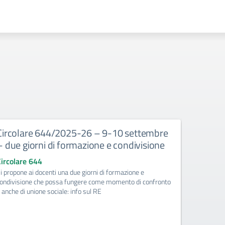
Circolare 644/2025-26 – 9-10 settembre
Circola
– due giorni di formazione e condivisione
istruzi
SASSUOL
Circolare 644
18-09-2
i propone ai docenti una due giorni di formazione e
accont
ondivisione che possa fungere come momento di confronto
 anche di unione sociale: info sul RE
Circolare
Le classi 
Modena al F