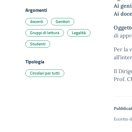
Ai geni
Argomenti
Ai doce
docenti
Genitori
Oggett
Gruppi di lettura
Legalità
di appr
Studenti
Per la 
all’int
Tipologia
Il Diri
Circolari per tutti
Prof. C
Pubblicat
Eccetto d