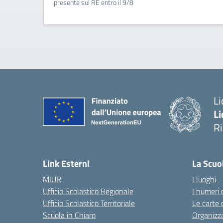
presente sul RE entro il 9/8
Li
Li
R
— 
Link Esterni
La Scuo
MIUR
I luoghi
Ufficio Scolastico Regionale
I numeri 
Ufficio Scolastico Territoriale
Le carte 
Scuola in Chiaro
Organizz