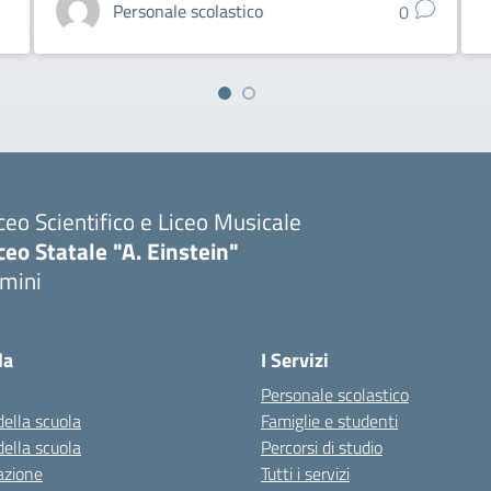
Personale scolastico
0
ceo Scientifico e Liceo Musicale
ceo Statale "A. Einstein"
imini
Visita la pagina iniziale della scuola
la
I Servizi
Personale scolastico
della scuola
Famiglie e studenti
della scuola
Percorsi di studio
azione
Tutti i servizi