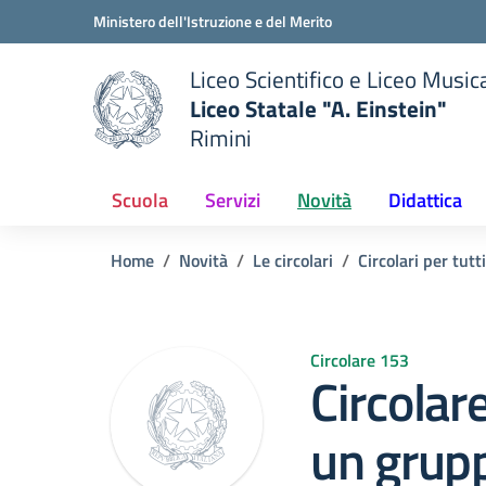
Vai ai contenuti
Vai al menu di navigazione
Vai al footer
Ministero dell'Istruzione e del Merito
Liceo Scientifico e Liceo Music
Liceo Statale "A. Einstein"
Rimini
 della scuola
— Visita la pagina iniziale del
Scuola
Servizi
Novità
Didattica
Home
Novità
Le circolari
Circolari per tutti
Circolare 153
Circolar
un grup