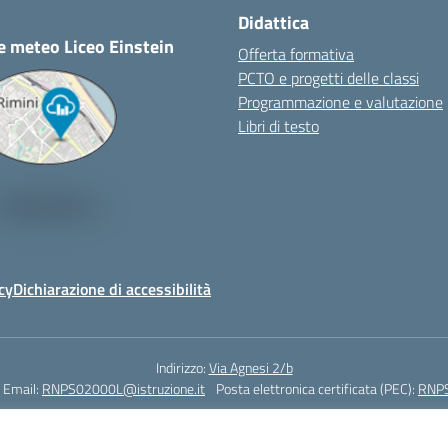
Didattica
e meteo Liceo Einstein
Offerta formativa
PCTO e progetti delle classi
Programmazione e valutazione
Libri di testo
cy
Dichiarazione di accessibilità
Indirizzo:
Via Agnesi 2/b
Email:
RNPS02000L@istruzione.it
Posta elettronica certificata (PEC):
RNPS
Codice fiscale: 82009530401
Codice meccanografico:
RNPS02000L