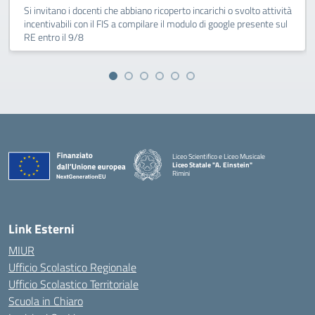
Si invitano i docenti che abbiano ricoperto incarichi o svolto attività
incentivabili con il FIS a compilare il modulo di google presente sul
RE entro il 9/8
Liceo Scientifico e Liceo Musicale
Liceo Statale "A. Einstein"
Rimini
— Visita la pagina iniziale della scuola
Link Esterni
MIUR
Ufficio Scolastico Regionale
Ufficio Scolastico Territoriale
Scuola in Chiaro