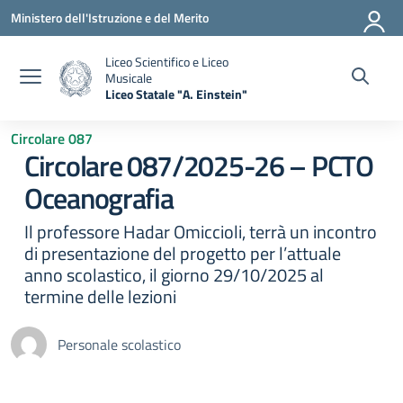
Vai ai contenuti
Vai al menu di navigazione
Vai al footer
Ministero dell'Istruzione e del Merito
Liceo Scientifico e Liceo
Musicale
Liceo Statale "A. Einstein"
— Visita la pagina iniziale della scuola
Circolare 087
Circolare 087/2025-26 – PCTO
Oceanografia
Il professore Hadar Omiccioli, terrà un incontro
di presentazione del progetto per l’attuale
anno scolastico, il giorno 29/10/2025 al
termine delle lezioni
Personale scolastico