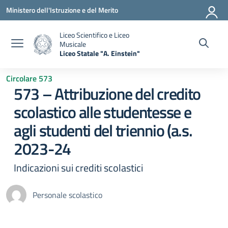
Vai ai contenuti
Vai al menu di navigazione
Vai al footer
Ministero dell'Istruzione e del Merito
Liceo Scientifico e Liceo
Musicale
Liceo Statale "A. Einstein"
— Visita la pagina iniziale della scuola
Circolare 573
573 – Attribuzione del credito
scolastico alle studentesse e
agli studenti del triennio (a.s.
2023-24
Indicazioni sui crediti scolastici
Personale scolastico