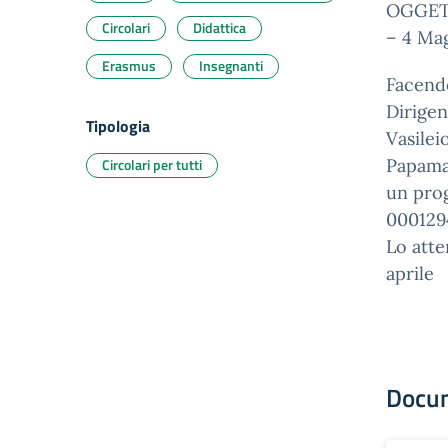
OGGETTO
Circolari
Didattica
– 4 Ma
Erasmus
Insegnanti
Facendo
Dirigen
Tipologia
Vasilei
Circolari per tutti
Papamar
un pro
000129
Lo atte
aprile
Docu