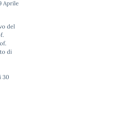
 Aprile
vo del
f.
of.
to di
ì 30