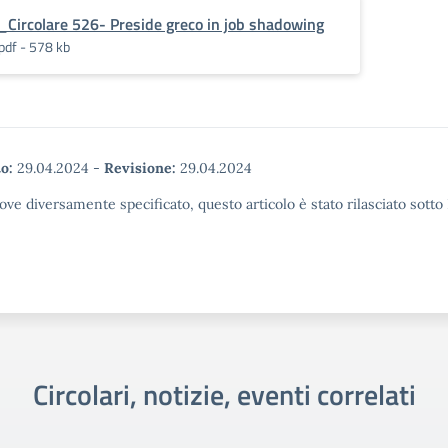
_Circolare 526- Preside greco in job shadowing
pdf - 578 kb
o:
29.04.2024
-
Revisione:
29.04.2024
ove diversamente specificato, questo articolo è stato rilasciato sott
Circolari, notizie, eventi correlati