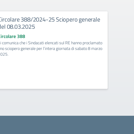
Circolare 388/2024-25 Sciopero generale
Circola
del 08.03.2025
parteci
Circolare 388
Circolare
i comunica che i Sindacati elencati sul RE hanno proclamato
Sono stati 
no sciopero generale per l’intera giornata di sabato 8 marzo
relative al
2025.
una presen