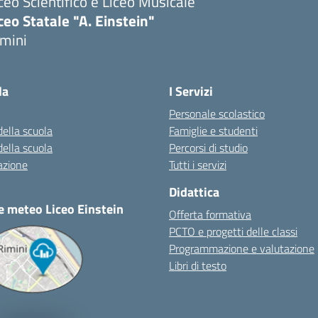
ceo Scientifico e Liceo Musicale
ceo Statale "A. Einstein"
imini
Visita la pagina iniziale della scuola
la
I Servizi
Personale scolastico
della scuola
Famiglie e studenti
della scuola
Percorsi di studio
azione
Tutti i servizi
Didattica
e meteo Liceo Einstein
Offerta formativa
PCTO e progetti delle classi
Programmazione e valutazione
Libri di testo