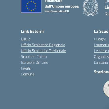
Li
Li
R
— 
Link Esterni
La Scuo
MIUR
I luoghi
Ufficio Scolastico Regionale
I numeri 
Ufficio Scolastico Territoriale
Le carte 
Scuola in Chiaro
Organizz
Iscrizioni On Line
La storia
Invalsi
Stazion
Comune