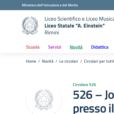
Vai ai contenuti
Vai al menu di navigazione
Vai al footer
Ministero dell'Istruzione e del Merito
Liceo Scientifico e Liceo Music
Liceo Statale "A. Einstein"
Rimini
 della scuola
— Visita la pagina iniziale del
Scuola
Servizi
Novità
Didattica
Home
Novità
Le circolari
Circolari per tutti
Circolare 526
526 – J
presso i