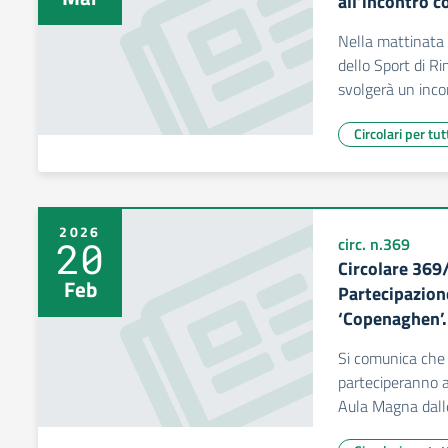
all’incontro co
Nella mattinata 
dello Sport di Ri
svolgerà un incon
Circolari per tut
2026
20
circ. n.369
Circolare 369
Feb
Partecipazione
‘Copenaghen’.
Si comunica che 
parteciperanno al
Aula Magna dall