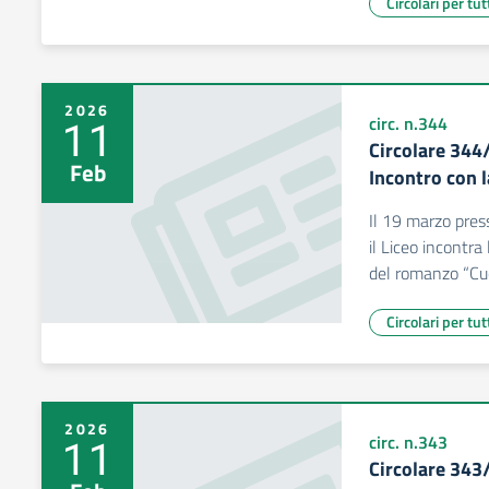
Circolari per tut
2026
11
circ. n.344
Circolare 344
Feb
Incontro con l
Il 19 marzo press
il Liceo incontra 
del romanzo “Cu
Circolari per tut
2026
11
circ. n.343
Circolare 343