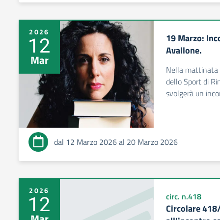
2026
19 Marzo: Inco
12
Avallone.
Mar
Nella mattinata 
dello Sport di Ri
svolgerà un incon
dal 12 Marzo 2026 al 20 Marzo 2026
2026
12
circ. n.418
Circolare 418
Mar