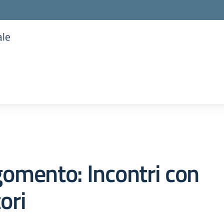
ale
la scuola
omento: Incontri con
ori