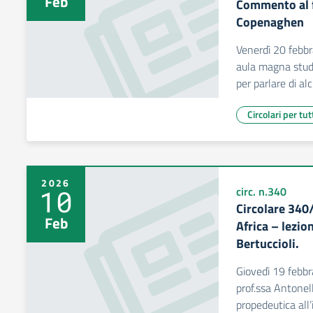
Feb
Commento al fi
Copenaghen
Venerdì 20 febbra
aula magna stude
per parlare di al
Circolari per tut
2026
10
circ. n.340
Circolare 340
Feb
Africa – lezio
Bertuccioli.
Giovedì 19 febbr
prof.ssa Antonell
propedeutica all’