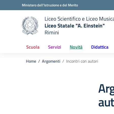
Vai ai contenuti
Vai al menu di navigazione
Vai al footer
Ministero dell'Istruzione e del Merito
Liceo Scientifico e Liceo Music
Liceo Statale "A. Einstein"
Rimini
 della scuola
— Visita la pagina iniziale del
Scuola
Servizi
Novità
Didattica
Home
Argomenti
Incontri con autori
Arg
aut