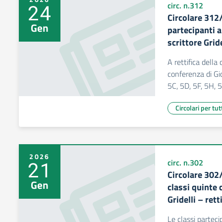
24
circ. n.312
Circolare 312/
Gen
partecipanti a
scrittore Gride
A rettifica della 
conferenza di Gi
5C, 5D, 5F, 5H, 5
Circolari per tut
2026
21
circ. n.302
Circolare 302
Gen
classi quinte 
Gridelli – rett
Le classi parteci