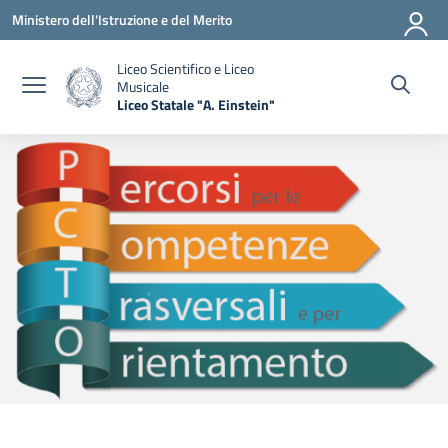
Vai ai contenuti
Vai al menu di navigazione
Vai al footer
Ministero dell'Istruzione e del Merito
Liceo Scientifico e Liceo
Musicale
Liceo Statale "A. Einstein"
— Visita la pagina iniziale della scuola