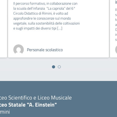
internazionale
p
i
Il progetto ha l’obiettivo di stimolare negli
p
studenti una riflessione consapevole su
d
tematiche scientifiche, politiche e culturali
i
attraverso un viaggio di istruzione a
Ginevra, in Svizzera, città di grande rilevanza
internazionale. Durante il percorso, gli
studenti […]
Personale scolastico
ceo Scientifico e Liceo Musicale
ceo Statale "A. Einstein"
imini