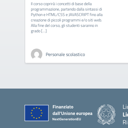
Il percorso formativo, in collaborazione con
la scuola dell’infanzia “La capriola” del 6°
Circolo Didattico di Rimini, è volto ad
approfondire le conoscenze sul mondo
vegetale, sulla sostenibilità delle coltivazioni
e sugli impatti dei diversi tipi […]
Personale scolastico
Li
Li
R