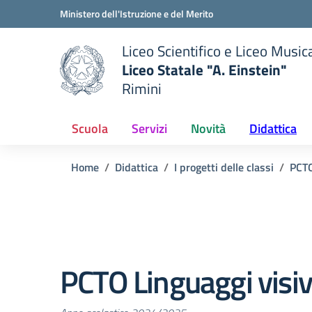
Vai ai contenuti
Vai al menu di navigazione
Vai al footer
Ministero dell'Istruzione e del Merito
Liceo Scientifico e Liceo Music
Liceo Statale "A. Einstein"
Rimini
 della scuola
— Visita la pagina iniziale del
Scuola
Servizi
Novità
Didattica
Home
Didattica
I progetti delle classi
PCT
PCTO Linguaggi visiv