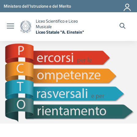
Vai ai contenuti
Vai al menu di navigazione
Vai al footer
Ministero dell'Istruzione e del Merito
Liceo Scientifico e Liceo
Musicale
Liceo Statale "A. Einstein"
— Visita la pagina iniziale della scuola