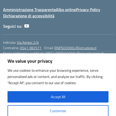
Amministrazione Trasparente
Albo online
Privacy Policy
Dichiarazione di accessibilità
Seguici su:
Indirizzo:
Via Agnesi 2/b
Centralino:
0541 382571
Email:
RNPS02000L@istruzione.it
Posta elettronica certificata (PEC):
RNPS02000L@pec.istruzione.it
We value your privacy
Codice fiscale: 82009530401
Codice meccanografico:
RNPS02000L
We use cookies to enhance your browsing experience, serve
personalized ads or content, and analyze our traffic. By clicking
Liceo Scientifico e Musicale "A. Einstein" - Via Agnesi 2/b - 47923 Rimini
"Accept All", you consent to our use of cookies.
- Tel. +39 0541 382571 – Fax +39 0541 381636 E-mail:
RNPS02000L@istruzione.it - segreteria@liceoeinstein.it -
PEC: RNPS02000L@pec.istruzione.it - Cod.Mecc. RNPS02000L -
Accept All
Cod.Fisc. 82009530401
Customize
Idea e progetto di Designers Italia