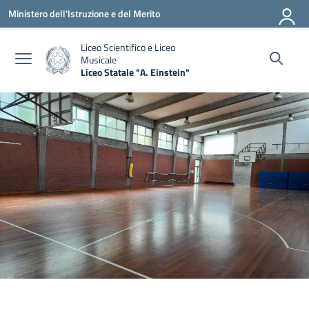
Vai ai contenuti
Vai al menu di navigazione
Vai al footer
Ministero dell'Istruzione e del Merito
Liceo Scientifico e Liceo
Musicale
Liceo Statale "A. Einstein"
— Visita la pagina iniziale della scuola