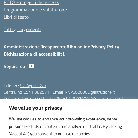
PCTO e progetti delle classi
Programmazione e valutazione
Libri di testo
Tutti gli argomenti
Amministrazione Trasparente
Albo online
Privacy Policy
Dichiarazione di accessibilità
Seguici su:
Indirizzo:
Via Agnesi 2/b
Centralino:
0541 382571
Email:
RNPS02000L@istruzione.it
Posta elettronica certificata (PEC):
RNPS02000L@pec.istruzione.it
We value your privacy
Codice fiscale: 82009530401
Codice meccanografico:
RNPS02000L
We use cookies to enhance your browsing experience, serve
personalized ads or content, and analyze our traffic. By clicking
Liceo Scientifico e Musicale "A. Einstein" - Via Agnesi 2/b - 47923 Rimini
"Accept All", you consent to our use of cookies.
- Tel. +39 0541 382571 – Fax +39 0541 381636 E-mail: