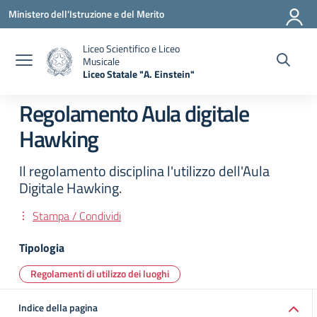
Vai ai contenuti
Vai al menu di navigazione
Vai al footer
Ministero dell'Istruzione e del Merito
Liceo Scientifico e Liceo
Musicale
Liceo Statale "A. Einstein"
— Visita la pagina iniziale della scuola
Regolamento Aula digitale
Hawking
Il regolamento disciplina l'utilizzo dell'Aula
Digitale Hawking.
Stampa / Condividi
Tipologia
Regolamenti di utilizzo dei luoghi
Indice della pagina