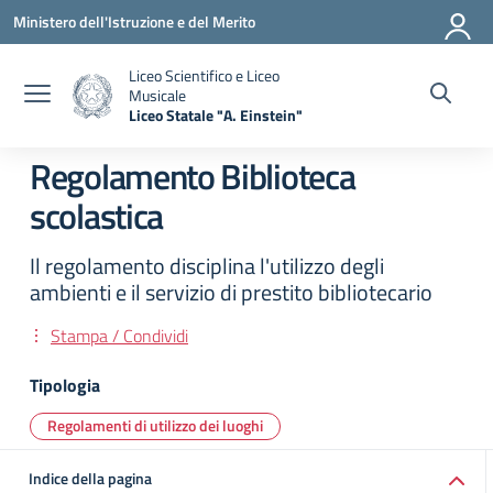
Vai ai contenuti
Vai al menu di navigazione
Vai al footer
Ministero dell'Istruzione e del Merito
Liceo Scientifico e Liceo
Musicale
Liceo Statale "A. Einstein"
— Visita la pagina iniziale della scuola
Regolamento Biblioteca
scolastica
Il regolamento disciplina l'utilizzo degli
ambienti e il servizio di prestito bibliotecario
Stampa / Condividi
Tipologia
Regolamenti di utilizzo dei luoghi
Indice della pagina