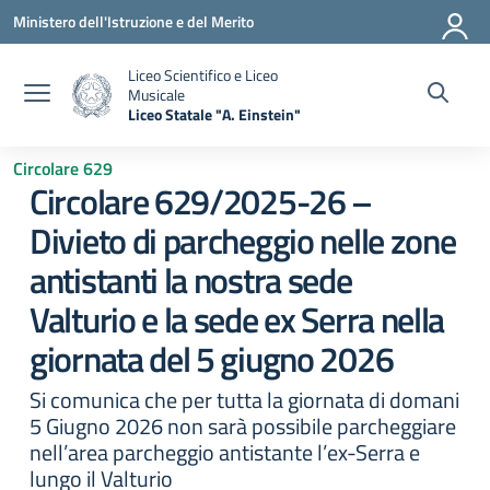
Vai ai contenuti
Vai al menu di navigazione
Vai al footer
Ministero dell'Istruzione e del Merito
Liceo Scientifico e Liceo
Musicale
Liceo Statale "A. Einstein"
— Visita la pagina iniziale della scuola
Circolare 629
Circolare 629/2025-26 –
Divieto di parcheggio nelle zone
antistanti la nostra sede
Valturio e la sede ex Serra nella
giornata del 5 giugno 2026
Si comunica che per tutta la giornata di domani
5 Giugno 2026 non sarà possibile parcheggiare
nell’area parcheggio antistante l’ex-Serra e
lungo il Valturio