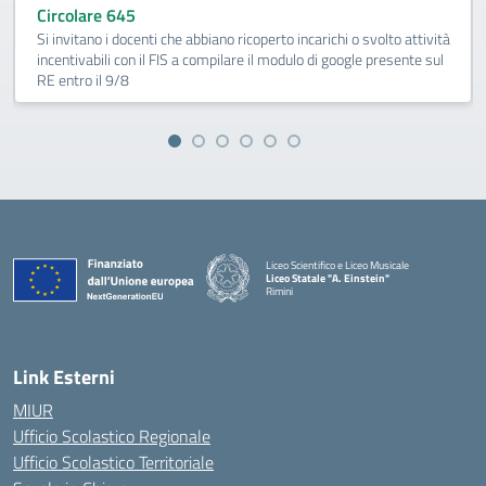
Circolare 645
Si invitano i docenti che abbiano ricoperto incarichi o svolto attività
incentivabili con il FIS a compilare il modulo di google presente sul
RE entro il 9/8
Liceo Scientifico e Liceo Musicale
Liceo Statale "A. Einstein"
Rimini
— Visita la pagina iniziale della scuola
Link Esterni
MIUR
Ufficio Scolastico Regionale
Ufficio Scolastico Territoriale