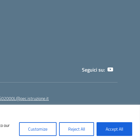
Seguici su:
02000L@pec.istruzione.it
to our
NPS02000L@istruzione.it - segreteria@liceoeinstein.it -
Customize
Reject All
Accept All
530401