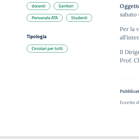
docenti
Genitori
Oggett
sabato
Personale ATA
Studenti
Per la 
Tipologia
all’int
Circolari per tutti
Il Diri
Prof. C
Pubblicat
Eccetto d