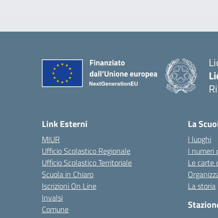
Li
Li
R
— 
Link Esterni
La Scuo
MIUR
I luoghi
Ufficio Scolastico Regionale
I numeri 
Ufficio Scolastico Territoriale
Le carte 
Scuola in Chiaro
Organizz
Iscrizioni On Line
La storia
Invalsi
Stazion
Comune