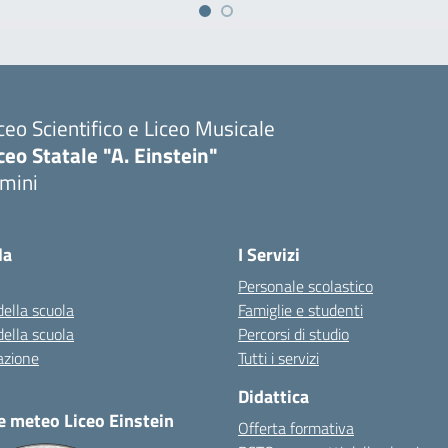
ceo Scientifico e Liceo Musicale
ceo Statale "A. Einstein"
imini
Visita la pagina iniziale della scuola
la
I Servizi
Personale scolastico
della scuola
Famiglie e studenti
della scuola
Percorsi di studio
azione
Tutti i servizi
Didattica
e meteo Liceo Einstein
Offerta formativa