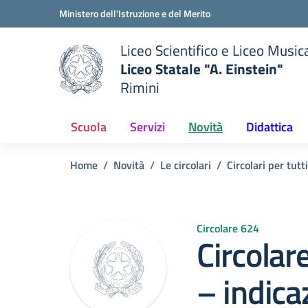
Vai ai contenuti
Vai al menu di navigazione
Vai al footer
Ministero dell'Istruzione e del Merito
Liceo Scientifico e Liceo Music
Liceo Statale "A. Einstein"
Rimini
 della scuola
— Visita la pagina iniziale del
Scuola
Servizi
Novità
Didattica
Home
Novità
Le circolari
Circolari per tutti
Circolare 624
Circola
– indicaz