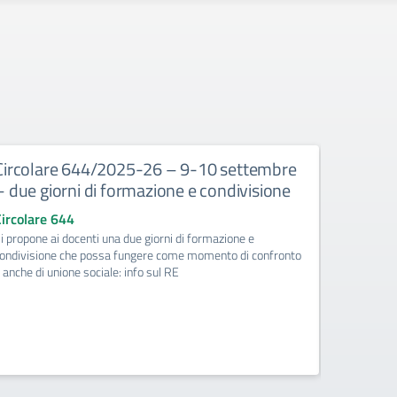
Circolare 644/2025-26 – 9-10 settembre
Circola
– due giorni di formazione e condivisione
istruzi
SASSUOL
Circolare 644
18-09-2
i propone ai docenti una due giorni di formazione e
accont
ondivisione che possa fungere come momento di confronto
 anche di unione sociale: info sul RE
Circolare
Le classi 
Modena al F
richiede ac