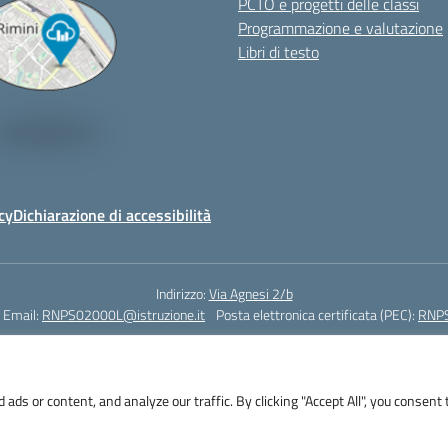
PCTO e progetti delle classi
Programmazione e valutazione
Libri di testo
cy
Dichiarazione di accessibilità
Indirizzo:
Via Agnesi 2/b
Email:
RNPS02000L@istruzione.it
Posta elettronica certificata (PEC):
RNPS
Codice fiscale: 82009530401
Codice meccanografico:
RNPS02000L
s or content, and analyze our traffic. By clicking "Accept All", you consent 
i 2/b - 47923 Rimini - Tel. +39 0541 382571 – Fax +39 0541 381636 E-mail: R
RNPS02000L@pec.istruzione.it - Cod.Mecc. RNPS02000L - Cod.Fisc. 82009