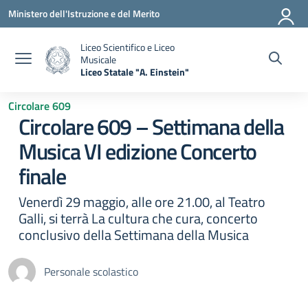
Vai ai contenuti
Vai al menu di navigazione
Vai al footer
Ministero dell'Istruzione e del Merito
Liceo Scientifico e Liceo
Musicale
Liceo Statale "A. Einstein"
— Visita la pagina iniziale della scuola
Circolare 609
Circolare 609 – Settimana della
Musica VI edizione Concerto
finale
Venerdì 29 maggio, alle ore 21.00, al Teatro
Galli, si terrà La cultura che cura, concerto
conclusivo della Settimana della Musica
Personale scolastico