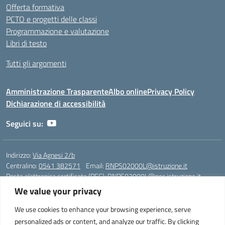
Offerta formativa
PCTO e progetti delle classi
Programmazione e valutazione
Libri di testo
Tutti gli argomenti
Amministrazione Trasparente
Albo online
Privacy Policy
Dichiarazione di accessibilità
Seguici su:
Indirizzo:
Via Agnesi 2/b
Centralino:
0541 382571
Email:
RNPS02000L@istruzione.it
Posta elettronica certificata (PEC):
RNPS02000L@pec.istruzione.it
We value your privacy
Codice fiscale: 82009530401
Codice meccanografico:
RNPS02000L
We use cookies to enhance your browsing experience, serve
personalized ads or content, and analyze our traffic. By clicking
Liceo Scientifico e Musicale "A. Einstein" - Via Agnesi 2/b - 47923 Rimini