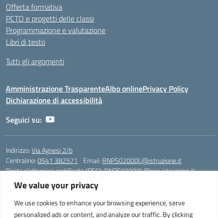
Offerta formativa
PCTO e progetti delle classi
Programmazione e valutazione
Libri di testo
Tutti gli argomenti
Amministrazione Trasparente
Albo online
Privacy Policy
Dichiarazione di accessibilità
Seguici su:
Indirizzo:
Via Agnesi 2/b
Centralino:
0541 382571
Email:
RNPS02000L@istruzione.it
Posta elettronica certificata (PEC):
RNPS02000L@pec.istruzione.it
We value your privacy
Codice fiscale: 82009530401
Codice meccanografico:
RNPS02000L
We use cookies to enhance your browsing experience, serve
personalized ads or content, and analyze our traffic. By clicking
Liceo Scientifico e Musicale "A. Einstein" - Via Agnesi 2/b - 47923 Rimini