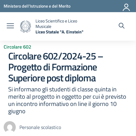
Vai ai contenuti
Vai al menu di navigazione
Vai al footer
Ministero dell'Istruzione e del Merito
Liceo Scientifico e Liceo
Musicale
Liceo Statale "A. Einstein"
— Visita la pagina iniziale della scuola
Circolare 602
Circolare 602/2024-25 –
Progetto di Formazione
Superiore post diploma
Si informano gli studenti di classe quinta in
merito al progetto in oggetto per cui è previsto
un incontro informativo on line il giorno 10
giugno
Personale scolastico