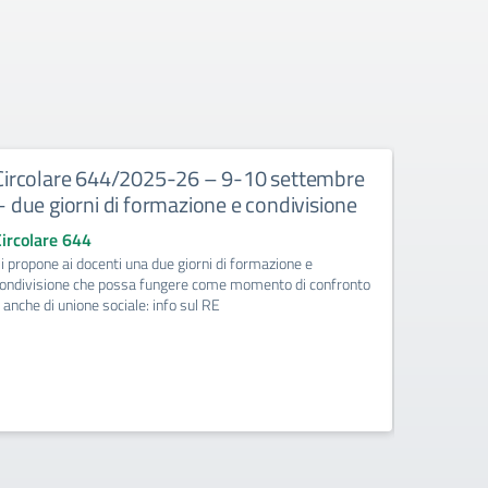
Circolare 644/2025-26 – 9-10 settembre
Circola
– due giorni di formazione e condivisione
istruzi
SASSUOL
Circolare 644
18-09-2
i propone ai docenti una due giorni di formazione e
accont
ondivisione che possa fungere come momento di confronto
 anche di unione sociale: info sul RE
Circolare
Le classi 
Modena al F
richiede ac