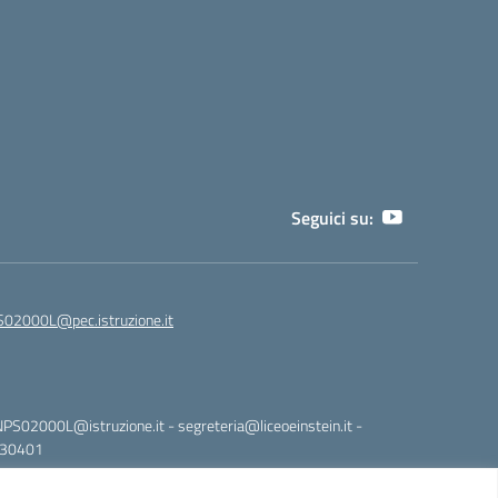
Seguici su:
02000L@pec.istruzione.it
NPS02000L@istruzione.it - segreteria@liceoeinstein.it -
530401