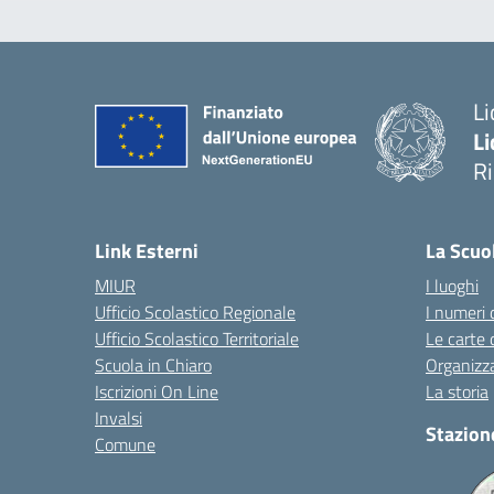
Li
Li
R
— 
Link Esterni
La Scuo
MIUR
I luoghi
Ufficio Scolastico Regionale
I numeri 
Ufficio Scolastico Territoriale
Le carte 
Scuola in Chiaro
Organizz
Iscrizioni On Line
La storia
Invalsi
Stazion
Comune