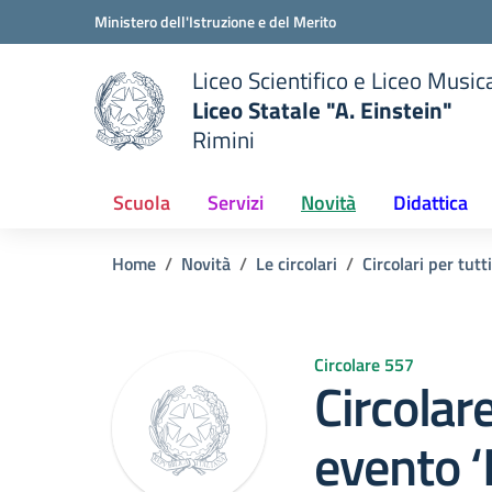
Vai ai contenuti
Vai al menu di navigazione
Vai al footer
Ministero dell'Istruzione e del Merito
Liceo Scientifico e Liceo Music
Liceo Statale "A. Einstein"
Rimini
 della scuola
— Visita la pagina iniziale del
Scuola
Servizi
Novità
Didattica
Home
Novità
Le circolari
Circolari per tutti
Circolare 557
Circola
evento ‘