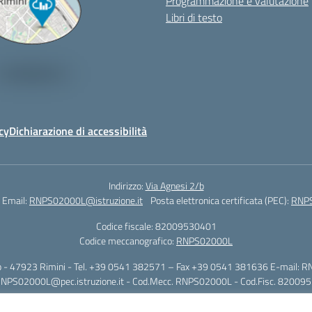
Programmazione e valutazione
Libri di testo
cy
Dichiarazione di accessibilità
Indirizzo:
Via Agnesi 2/b
Email:
RNPS02000L@istruzione.it
Posta elettronica certificata (PEC):
RNPS
Codice fiscale: 82009530401
Codice meccanografico:
RNPS02000L
i 2/b - 47923 Rimini - Tel. +39 0541 382571 – Fax +39 0541 381636 E-mail: R
RNPS02000L@pec.istruzione.it - Cod.Mecc. RNPS02000L - Cod.Fisc. 82009