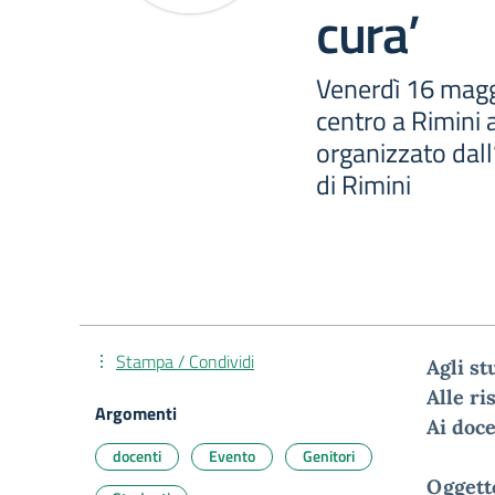
cura’
Venerdì 16 maggi
centro a Rimini 
organizzato dal
di Rimini
Stampa / Condividi
Agli st
Alle ri
Argomenti
Ai doce
docenti
Evento
Genitori
Oggett