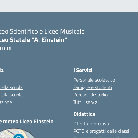
ceo Scientifico e Liceo Musicale
ceo Statale "A. Einstein"
imini
Visita la pagina iniziale della scuola
la
I Servizi
Personale scolastico
della scuola
Famiglie e studenti
della scuola
Percorsi di studio
azione
Tutti i servizi
Didattica
e meteo Liceo Einstein
Offerta formativa
PCTO e progetti delle classi