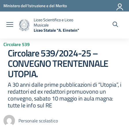
Vai ai contenuti
Vai al menu di navigazione
Vai al footer
Ministero dell'Istruzione e del Merito
Liceo Scientifico e Liceo
Musicale
Liceo Statale "A. Einstein"
— Visita la pagina iniziale della scuola
Circolare 539
Circolare 539/2024-25 –
CONVEGNO TRENTENNALE
UTOPIA.
A 30 anni dalle prime pubblicazioni di “Utopia”, i
redattori ed ex redattori promuovono un
convegno, sabato 10 maggio in aula magna:
tutte le info sul RE
Personale scolastico