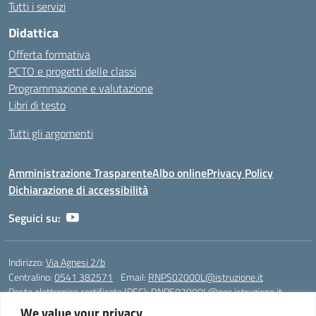
Tutti i servizi
Didattica
Offerta formativa
PCTO e progetti delle classi
Programmazione e valutazione
Libri di testo
Tutti gli argomenti
Amministrazione Trasparente
Albo online
Privacy Policy
Dichiarazione di accessibilità
Seguici su:
Indirizzo:
Via Agnesi 2/b
Centralino:
0541 382571
Email:
RNPS02000L@istruzione.it
Posta elettronica certificata (PEC):
RNPS02000L@pec.istruzione.it
We value your privacy