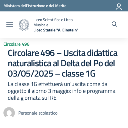
Vai ai contenuti
Vai al menu di navigazione
Vai al footer
Ministero dell'Istruzione e del Merito
Liceo Scientifico e Liceo
Musicale
Liceo Statale "A. Einstein"
— Visita la pagina iniziale della scuola
Circolare 496
Circolare 496 – Uscita didattica
naturalistica al Delta del Po del
03/05/2025 – classe 1G
La classe 1G effettuerà un'uscita come da
oggetto il giorno 3 maggio: info e programma
della giornata sul RE
Personale scolastico