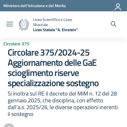
Vai ai contenuti
Vai al menu di navigazione
Vai al footer
Ministero dell'Istruzione e del Merito
Liceo Scientifico e Liceo
Musicale
Liceo Statale "A. Einstein"
— Visita la pagina iniziale della scuola
Circolare 375
Circolare 375/2024-25
Aggiornamento delle GaE
scioglimento riserve
specializzazione sostegno
Si inoltra sul RE il decreto del MiM n. 12 del 28
gennaio 2025, che disciplina, con effetto
dall’a.s. 2025/26, le diverse operazioni inerenti
il sostegno