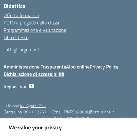
Didattica
Offerta formativa
PCTO e progetti delle classi
Programmazione e valutazione
Libri di testo
Tutti gli argomenti
Amministrazione Trasparente
Albo online
Privacy Policy
Dichiarazione di accessibilità
Seguici su:
Indirizzo:
Via Agnesi 2/b
Centralino:
0541 382571
Email:
RNPS02000L@istruzione.it
Posta elettronica certificata (PEC):
RNPS02000L@pec.istruzione.it
We value your privacy
Codice fiscale: 82009530401
Codice meccanografico:
RNPS02000L