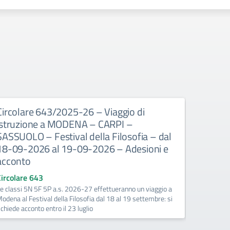
Circolare 643/2025-26 – Viaggio di
Circola
istruzione a MODENA – CARPI –
disponib
SASSUOLO – Festival della Filosofia – dal
l’orario
18-09-2026 al 19-09-2026 – Adesioni e
numero d
acconto
l’a.s. 
Circolare 643
Circolare
e classi 5N 5F 5P a.s. 2026-27 effettueranno un viaggio a
I docenti i
odena al Festival della Filosofia dal 18 al 19 settembre: si
compilando
ichiede acconto entro il 23 luglio
presente s