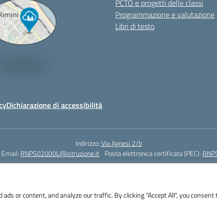
PCTO e progetti delle classi
Programmazione e valutazione
Libri di testo
cy
Dichiarazione di accessibilità
Indirizzo:
Via Agnesi 2/b
Email:
RNPS02000L@istruzione.it
Posta elettronica certificata (PEC):
RNPS
Codice fiscale: 82009530401
Codice meccanografico:
RNPS02000L
s or content, and analyze our traffic. By clicking "Accept All", you consent 
i 2/b - 47923 Rimini - Tel. +39 0541 382571 – Fax +39 0541 381636 E-mail: R
RNPS02000L@pec.istruzione.it - Cod.Mecc. RNPS02000L - Cod.Fisc. 82009