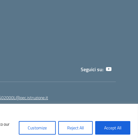
Seguici su:
02000L@pec.istruzione.it
to our
NPS02000L@istruzione.it - segreteria@liceoeinstein.it -
Customize
Reject All
Accept All
530401