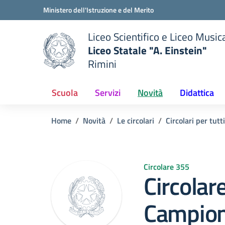
Vai ai contenuti
Vai al menu di navigazione
Vai al footer
Ministero dell'Istruzione e del Merito
Liceo Scientifico e Liceo Music
Liceo Statale "A. Einstein"
Rimini
 della scuola
— Visita la pagina iniziale del
Scuola
Servizi
Novità
Didattica
Home
Novità
Le circolari
Circolari per tutti
Circolare 355
Circola
Campiona