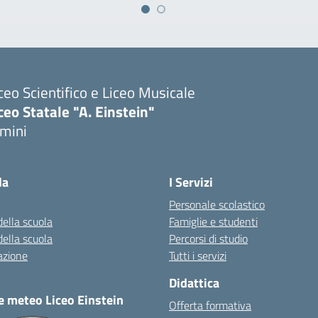
ceo Scientifico e Liceo Musicale
ceo Statale "A. Einstein"
imini
Visita la pagina iniziale della scuola
la
I Servizi
Personale scolastico
della scuola
Famiglie e studenti
della scuola
Percorsi di studio
azione
Tutti i servizi
Didattica
e meteo Liceo Einstein
Offerta formativa