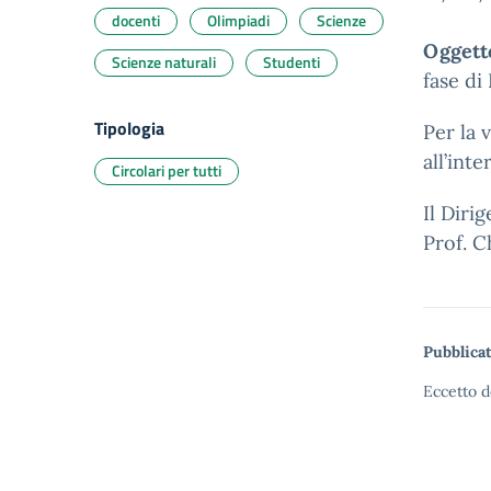
docenti
Olimpiadi
Scienze
Oggett
Scienze naturali
Studenti
fase di 
Tipologia
Per la 
all’int
Circolari per tutti
Il Diri
Prof. C
Pubblicat
Eccetto d