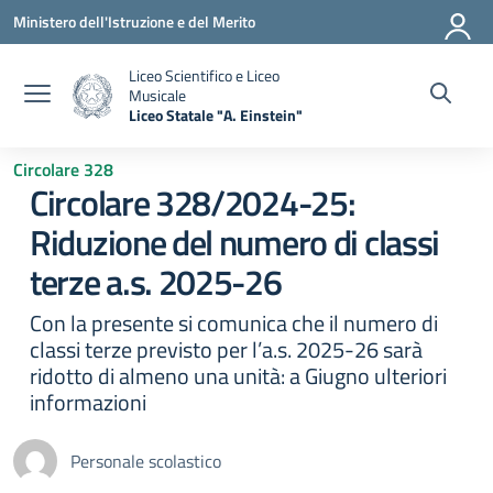
Vai ai contenuti
Vai al menu di navigazione
Vai al footer
Ministero dell'Istruzione e del Merito
Liceo Scientifico e Liceo
Musicale
Liceo Statale "A. Einstein"
— Visita la pagina iniziale della scuola
Circolare 328
Circolare 328/2024-25:
Riduzione del numero di classi
terze a.s. 2025-26
Con la presente si comunica che il numero di
classi terze previsto per l’a.s. 2025-26 sarà
ridotto di almeno una unità: a Giugno ulteriori
informazioni
Personale scolastico