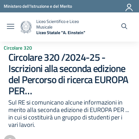
Vai ai contenuti
Vai al menu di navigazione
Vai al footer
Ministero dell'Istruzione e del Merito
Liceo Scientifico e Liceo
Musicale
Liceo Statale "A. Einstein"
— Visita la pagina iniziale della scuola
Circolare 320
Circolare 320 /2024-25 -
Iscrizioni alla seconda edizione
del Percorso di ricerca EUROPA
PER…
Sul RE si comunicano alcune informazioni in
merito alla seconda edizione di EUROPA PER ...
in cui si costituirà un gruppo di studenti per i
vari lavori.