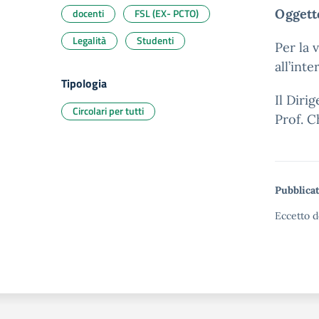
docenti
FSL (EX- PCTO)
Oggett
Legalità
Studenti
Per la 
all’int
Tipologia
Il Diri
Circolari per tutti
Prof. C
Pubblicat
Eccetto d