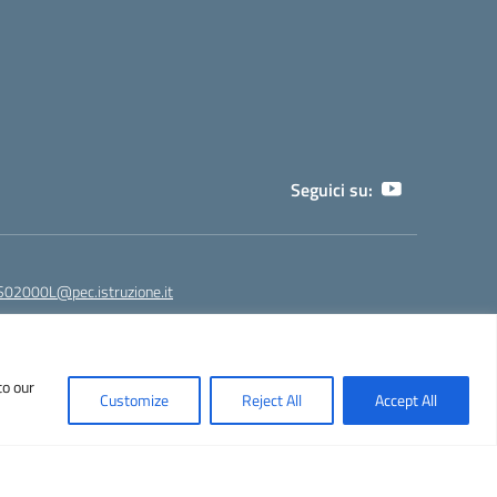
Seguici su:
02000L@pec.istruzione.it
to our
NPS02000L@istruzione.it - segreteria@liceoeinstein.it -
Customize
Reject All
Accept All
530401
Idea e progetto di Designers Italia