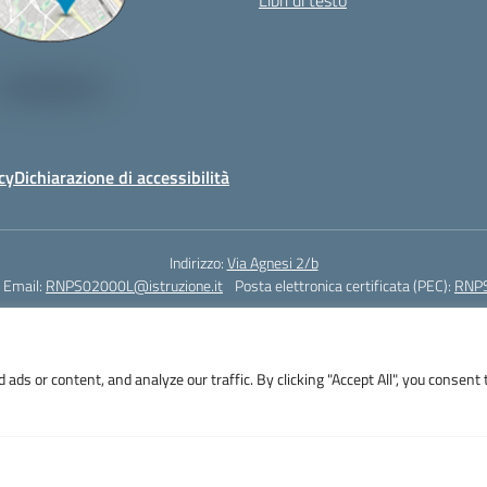
Libri di testo
cy
Dichiarazione di accessibilità
Indirizzo:
Via Agnesi 2/b
Email:
RNPS02000L@istruzione.it
Posta elettronica certificata (PEC):
RNPS
Codice fiscale: 82009530401
Codice meccanografico:
RNPS02000L
s or content, and analyze our traffic. By clicking "Accept All", you consent 
i 2/b - 47923 Rimini - Tel. +39 0541 382571 – Fax +39 0541 381636 E-mail: R
RNPS02000L@pec.istruzione.it - Cod.Mecc. RNPS02000L - Cod.Fisc. 82009