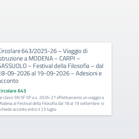
Circolare 643/2025-26 – Viaggio di
Circola
istruzione a MODENA – CARPI –
disponib
SASSUOLO – Festival della Filosofia – dal
l’orario
18-09-2026 al 19-09-2026 – Adesioni e
numero d
acconto
l’a.s. 
Circolare 643
Circolare
e classi 5N 5F 5P a.s. 2026-27 effettueranno un viaggio a
I docenti i
odena al Festival della Filosofia dal 18 al 19 settembre: si
compilando
ichiede acconto entro il 23 luglio
presente s