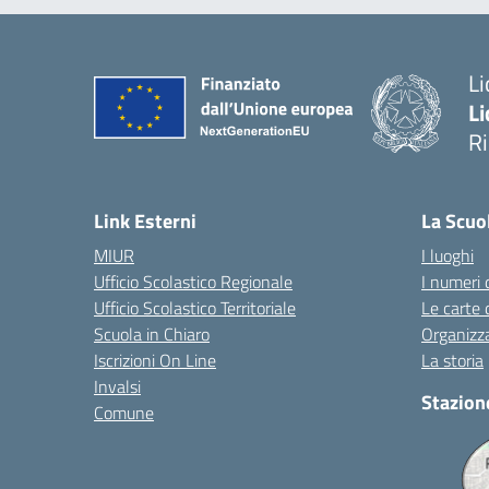
Li
Li
R
— 
Link Esterni
La Scuo
MIUR
I luoghi
Ufficio Scolastico Regionale
I numeri 
Ufficio Scolastico Territoriale
Le carte 
Scuola in Chiaro
Organizz
Iscrizioni On Line
La storia
Invalsi
Stazion
Comune