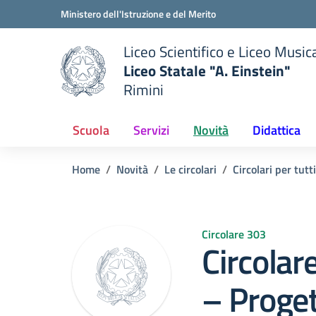
Vai ai contenuti
Vai al menu di navigazione
Vai al footer
Ministero dell'Istruzione e del Merito
Liceo Scientifico e Liceo Music
Liceo Statale "A. Einstein"
Rimini
 della scuola
— Visita la pagina iniziale del
Scuola
Servizi
Novità
Didattica
Home
Novità
Le circolari
Circolari per tutti
Circolare 303
Circola
– Proget