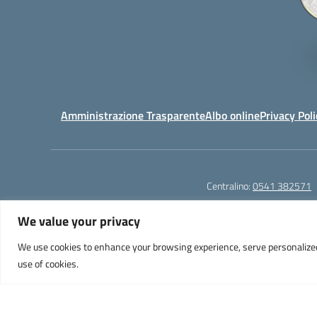
Amministrazione Trasparente
Albo online
Privacy Poli
Centralino:
0541 382571
We value your privacy
We use cookies to enhance your browsing experience, serve personalized ad
Liceo Scientifico e Musicale "A. Einstein" - Via Agnes
use of cookies.
PEC: 