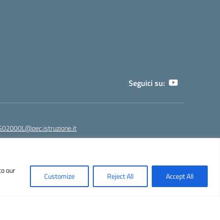
Seguici su:
02000L@pec.istruzione.it
to our
NPS02000L@istruzione.it - segreteria@liceoeinstein.it -
Customize
Reject All
Accept All
530401
Idea e progetto di Designers Italia