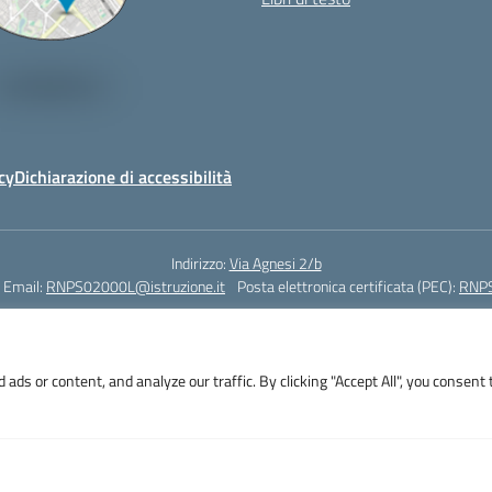
cy
Dichiarazione di accessibilità
Indirizzo:
Via Agnesi 2/b
Email:
RNPS02000L@istruzione.it
Posta elettronica certificata (PEC):
RNPS
Codice fiscale: 82009530401
Codice meccanografico:
RNPS02000L
s or content, and analyze our traffic. By clicking "Accept All", you consent 
i 2/b - 47923 Rimini - Tel. +39 0541 382571 – Fax +39 0541 381636 E-mail: R
RNPS02000L@pec.istruzione.it - Cod.Mecc. RNPS02000L - Cod.Fisc. 82009