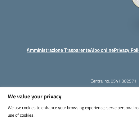
Amministrazione Trasparente
Albo online
Privacy Poli
Centralino:
0541 382571
We value your privacy
We use cookies to enhance your browsing experience, serve personalized ad
Liceo Scientifico e Musicale "A. Einstein" - Via Agnes
use of cookies.
PEC: 