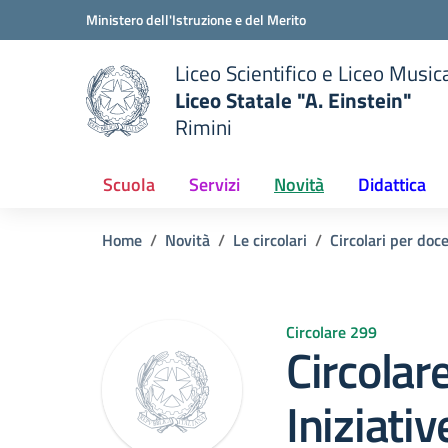
Vai ai contenuti
Vai al menu di navigazione
Vai al footer
Ministero dell'Istruzione e del Merito
Liceo Scientifico e Liceo Music
Liceo Statale "A. Einstein"
Rimini
 della scuola
— Visita la pagina iniziale del
Scuola
Servizi
Novità
Didattica
Home
Novità
Le circolari
Circolari per doc
Circolare 299
Circola
Iniziativ