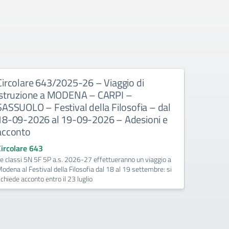
Circolare 643/2025-26 – Viaggio di
Circola
istruzione a MODENA – CARPI –
disponib
SASSUOLO – Festival della Filosofia – dal
l’orario
18-09-2026 al 19-09-2026 – Adesioni e
numero d
acconto
l’a.s. 
Circolare 643
Circolare
e classi 5N 5F 5P a.s. 2026-27 effettueranno un viaggio a
I docenti i
odena al Festival della Filosofia dal 18 al 19 settembre: si
compilando
ichiede acconto entro il 23 luglio
presente s