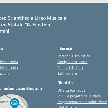
ceo Scientifico e Liceo Musicale
ceo Statale "A. Einstein"
imini
Visita la pagina iniziale della scuola
la
I Servizi
Personale scolastico
della scuola
Famiglie e studenti
della scuola
Percorsi di studio
azione
Tutti i servizi
Didattica
e meteo Liceo Einstein
Offerta formativa
PCTO e progetti delle classi
Programmazione e valutazione
Libri di testo