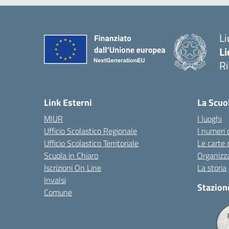
Li
Li
R
— 
Link Esterni
La Scuo
MIUR
I luoghi
Ufficio Scolastico Regionale
I numeri 
Ufficio Scolastico Territoriale
Le carte 
Scuola in Chiaro
Organizz
Iscrizioni On Line
La storia
Invalsi
Stazion
Comune