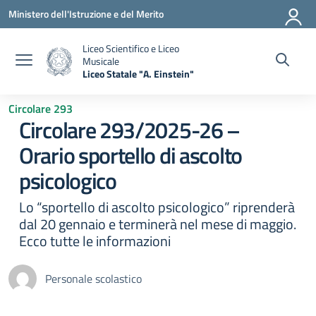
Vai ai contenuti
Vai al menu di navigazione
Vai al footer
Ministero dell'Istruzione e del Merito
Liceo Scientifico e Liceo
Musicale
Liceo Statale "A. Einstein"
— Visita la pagina iniziale della scuola
Circolare 293
Circolare 293/2025-26 –
Orario sportello di ascolto
psicologico
Lo “sportello di ascolto psicologico” riprenderà
dal 20 gennaio e terminerà nel mese di maggio.
Ecco tutte le informazioni
Personale scolastico