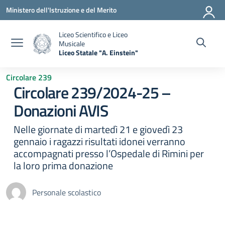
Vai ai contenuti
Vai al menu di navigazione
Vai al footer
Ministero dell'Istruzione e del Merito
Liceo Scientifico e Liceo
Musicale
Liceo Statale "A. Einstein"
— Visita la pagina iniziale della scuola
Circolare 239
Circolare 239/2024-25 –
Donazioni AVIS
Nelle giornate di martedì 21 e giovedì 23
gennaio i ragazzi risultati idonei verranno
accompagnati presso l’Ospedale di Rimini per
la loro prima donazione
Personale scolastico