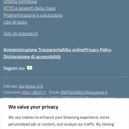
Offerta formativa
PCTO e progetti delle classi
Programmazione e valutazione
Libri di testo
Tutti gli argomenti
Amministrazione Trasparente
Albo online
Privacy Policy
Dichiarazione di accessibilità
Seguici su:
Indirizzo:
Via Agnesi 2/b
Centralino:
0541 382571
Email:
RNPS02000L@istruzione.it
Posta elettronica certificata (PEC):
RNPS02000L@pec.istruzione.it
We value your privacy
Codice fiscale: 82009530401
Codice meccanografico:
RNPS02000L
We use cookies to enhance your browsing experience, serve
personalized ads or content, and analyze our traffic. By clicking
Liceo Scientifico e Musicale "A. Einstein" - Via Agnesi 2/b - 47923 Rimini