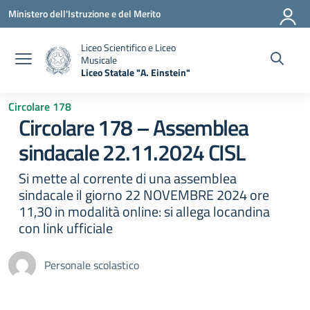
Vai ai contenuti
Vai al menu di navigazione
Vai al footer
Ministero dell'Istruzione e del Merito
Liceo Scientifico e Liceo
Musicale
Liceo Statale "A. Einstein"
— Visita la pagina iniziale della scuola
Circolare 178
Circolare 178 – Assemblea
sindacale 22.11.2024 CISL
Si mette al corrente di una assemblea
sindacale il giorno 22 NOVEMBRE 2024 ore
11,30 in modalità online: si allega locandina
con link ufficiale
Personale scolastico