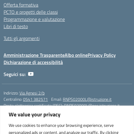
Offerta formativa
PCTO e progetti delle classi
Programmazione e valutazione
Libri di testo
Tutti gli argomenti
Amministrazione Trasparente
Albo online
Privacy Policy
Dichiarazione di accessibilità
Seguici su:
Indirizzo:
Via Agnesi 2/b
Centralino:
0541 382571
Email:
RNPS02000L@istruzione.it
Posta elettronica certificata (PEC):
RNPS02000L@pec.istruzione.it
We value your privacy
Codice fiscale: 82009530401
Codice meccanografico:
RNPS02000L
We use cookies to enhance your browsing experience, serve
personalized ads or content, and analyze our traffic. By clicking
Liceo Scientifico e Musicale "A. Einstein" - Via Agnesi 2/b - 47923 Rimini