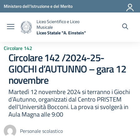
Vai ai contenuti
Vai al menu di navigazione
Vai al footer
Ministero dell'Istruzione e del Merito
Liceo Scientifico e Liceo
Musicale
Liceo Statale "A. Einstein"
— Visita la pagina iniziale della scuola
Circolare 142
Circolare 142 /2024-25-
GIOCHI d’AUTUNNO – gara 12
novembre
Martedì 12 novembre 2024 si terranno i Giochi
d’Autunno, organizzati dal Centro PRISTEM
dell'Università Bocconi. La prova si svolgerà in
Aula Magna alle 9:00
Personale scolastico