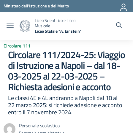
Vai ai contenuti
Vai al menu di navigazione
Vai al footer
Ministero dell'Istruzione e del Merito
Liceo Scientifico e Liceo
Musicale
Liceo Statale "A. Einstein"
— Visita la pagina iniziale della scuola
Circolare 111
Circolare 111/2024-25: Viaggio
di Istruzione a Napoli – dal 18-
03-2025 al 22-03-2025 –
Richiesta adesioni e acconto
Le classi 4E e 4L andranno a Napoli dal 18 al
22 marzo 2025: si richiede adesione e acconto
entro il 7 novembre 2024.
Personale scolastico
Personale amministrativo