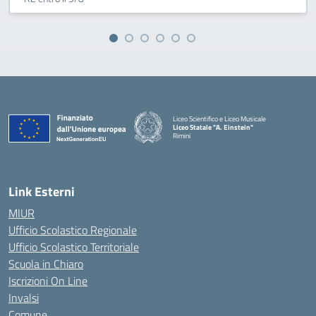
Liceo Scientifico e Liceo Musicale
Liceo Statale "A. Einstein"
Rimini
— Visita la pagina iniziale della scuola
Link Esterni
MIUR
Ufficio Scolastico Regionale
Ufficio Scolastico Territoriale
Scuola in Chiaro
Iscrizioni On Line
Invalsi
Comune