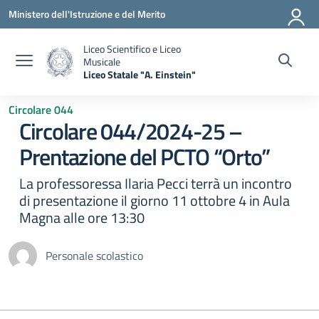
Vai ai contenuti
Vai al menu di navigazione
Vai al footer
Ministero dell'Istruzione e del Merito
Liceo Scientifico e Liceo
Musicale
Liceo Statale "A. Einstein"
— Visita la pagina iniziale della scuola
Circolare 044
Circolare 044/2024-25 –
Prentazione del PCTO “Orto”
La professoressa Ilaria Pecci terrà un incontro
di presentazione il giorno 11 ottobre 4 in Aula
Magna alle ore 13:30
Personale scolastico