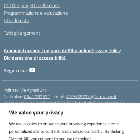
PCTO e progetti delle classi
Programmazione e valutazione
Libri di testo
Tutti gli argomenti
Amministrazione Trasparente
Albo online
Privacy Policy
Dichiarazione di accessibilità
Seguici su:
Indirizzo:
Via Agnesi 2/b
Centralino:
0541 382571
Email:
RNPS02000L@istruzione.it
Posta elettronica certificata (PEC):
RNPS02000L@pec.istruzione.it
We value your privacy
Codice fiscale: 82009530401
Codice meccanografico:
RNPS02000L
We use cookies to enhance your browsing experience, serve
personalized ads or content, and analyze our traffic. By clicking
Liceo Scientifico e Musicale "A. Einstein" - Via Agnesi 2/b - 47923 Rimini
"Accept All", you consent to our use of cookies.
- Tel. +39 0541 382571 – Fax +39 0541 381636 E-mail: