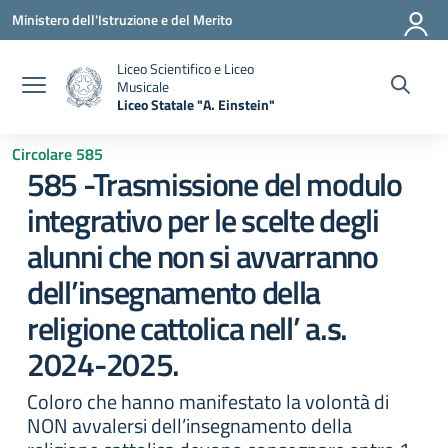
Vai ai contenuti
Vai al menu di navigazione
Vai al footer
Ministero dell'Istruzione e del Merito
Liceo Scientifico e Liceo
Musicale
Liceo Statale "A. Einstein"
— Visita la pagina iniziale della scuola
Circolare 585
585 -Trasmissione del modulo
integrativo per le scelte degli
alunni che non si avvarranno
dell’insegnamento della
religione cattolica nell’ a.s.
2024-2025.
Coloro che hanno manifestato la volontà di
NON avvalersi dell’insegnamento della