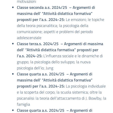
motivazioni
Classe seconda a.s. 202
4
/2
5 – Argomenti di
massima dell’ “Attività didattica formativa”
proposti per l’a.s. 2024-25:
Le emozioni; le topiche
della teoria psicanalitica; la psicologia della
comunicazione;
aspetti e
problemi del periodo
adolescenziale
Classe terza.s. 202
4
/2
5 – Argomenti di massima
dell’ “Attività didattica formativa” proposti per
l’a.s. 2024-25:
L’influenza sociale e le dinamiche di
gruppo; la psicologia dello sviluppo; la nuova
psicologia dell’io; Jung
Classe quarta a.s. 202
4
/2
5 – Argomenti di
massima dell’ “Attività didattica formativa”
proposti per l’a.s. 2024-25:
La psicologia individuale
e la scoperta del corpo; la scuola sistemica; oltre la
psicanalisi: la
teoria dell’attaccamento di J. Bowlby; la
famiglia
Classe quarta a.s. 202
4
/2
5 – Argomenti di